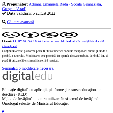
Propunător:
Adriana Emanuela Rada - Școala Gimnazială,
Groșeni (Arad)
Data validării:
5 august 2022
Căutare avansată
Licență
:
CC BY-NC-SA 4.0, Atribuire-necomercial-distribuire în condiţii identice 4.0
internațional
Conținutul acestei platforme poate fi utilizat liber cu condiția menționării sursei și, unde e
posibil, a autorului. Modificarea este permisă, iar operele derivate trebuie, la rândul lor, să
poată fi utilizate liber și modificate fără restricții.
Semnalați o modificare necesară.
Educație digitală cu aplicații, platforme și resurse educaționale
deschise (RED)
Mijloc de învățământ pentru utilizare în sistemul de învățământ
Omologat selectiv de Ministerul Educației