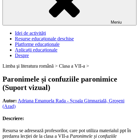
Meniu
Idei de activități
Resurse educaționale deschise
Platforme educaționale
Aplicații educaționale
Despre
Limba şi literatura română >
Clasa a VII-a >
Paronimele și confuziile paronimice
(Suport vizual)
Autor:
Adriana Emanuela Rada - Școala Gimnazială, Groșeni
(Arad)
Descriere:
Resursa se adresează profesorilor, care pot utiliza materialul ppt în
predarea lecției de la clasa a VII-a
Paronimele și confuziile