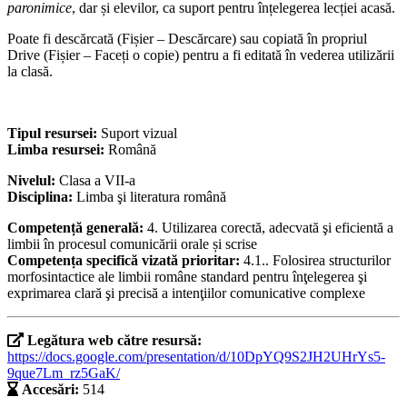
paronimice
, dar și elevilor, ca suport pentru înțelegerea lecției acasă.
Poate fi descărcată (Fișier – Descărcare) sau copiată în propriul
Drive (Fișier – Faceți o copie) pentru a fi editată în vederea utilizării
la clasă.
Tipul resursei:
Suport vizual
Limba resursei:
Română
Nivelul:
Clasa a VII-a
Disciplina:
Limba şi literatura română
Competență generală:
4. Utilizarea corectă, adecvată şi eficientă a
limbii în procesul comunicării orale și scrise
Competența specifică vizată prioritar:
4.1.. Folosirea structurilor
morfosintactice ale limbii române standard pentru înţelegerea şi
exprimarea clară şi precisă a intenţiilor comunicative complexe
Legătura web către resursă:
https://docs.google.com/presentation/d/10DpYQ9S2JH2UHrYs5-
9que7Lm_rz5GaK/
Accesări:
514