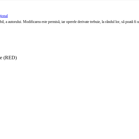
țional
l, a autorului. Modificarea este permisă, iar operele derivate trebuie, la rândul lor, să poată fi util
ise (RED)