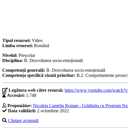
Tipul resursei:
Video
Limba resursei:
Română
Nivelul:
Preșcolar
Disciplina:
B. Dezvoltarea socio-emoțională
Competență generală:
B. Dezvoltarea socio-emoțională
Competența specifică vizată prioritar:
B.2. Comportamente prosocial
Legătura web către resursă:
https://www.youtube.com/wat
Accesări:
1.748
Propunător:
Nicoleta Camelia Roman - Grădinița cu Program No
Data validării:
2 octombrie 2022
Căutare avansată