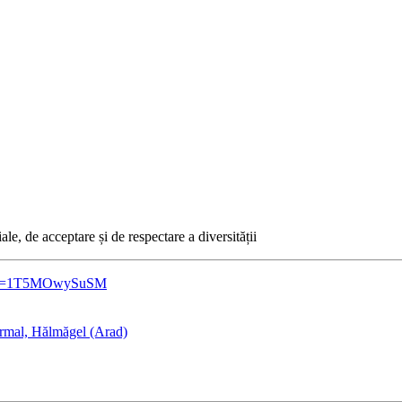
e, de acceptare și de respectare a diversității
ch?v=1T5MOwySuSM
rmal, Hălmăgel (Arad)