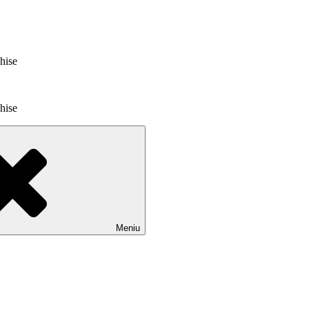
chise
chise
Meniu