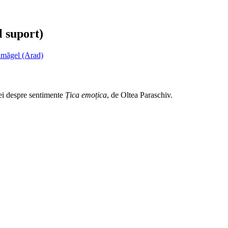
l suport)
lmăgel (Arad)
iei despre sentimente
Țica emoțica
, de Oltea Paraschiv.