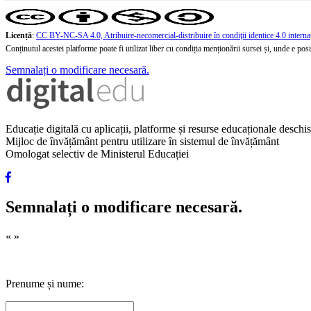
Licență
:
CC BY-NC-SA 4.0, Atribuire-necomercial-distribuire în condiţii identice 4.0 interna
Conținutul acestei platforme poate fi utilizat liber cu condiția menționării sursei și, unde e posibi
Semnalați o modificare necesară.
Educație digitală cu aplicații, platforme și resurse educaționale desch
Mijloc de învățământ pentru utilizare în sistemul de învățământ
Omologat selectiv de Ministerul Educației
Semnalați o modificare necesară.
«
»
Prenume și nume: