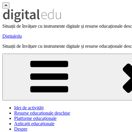
Situații de învățare cu instrumente digitale și resurse educaționale des
Digitaledu
Situații de învățare cu instrumente digitale și resurse educaționale des
Idei de activități
Resurse educaționale deschise
Platforme educaționale
Aplicații educaționale
Despre