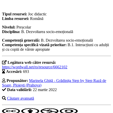
Tipul resursei:
Joc didactic
Limba resursei:
Română
Nivelul:
Preșcolar
Disciplina:
B. Dezvoltarea socio-emoțională
Competență generală:
B. Dezvoltarea socio-emoțională
Competența specifică vizată prioritar:
B.1. Interacțiuni cu adulții
și cu copiii de vârste apropiate
Legătura web către resursă:
https://wordwall.net/ro/resource/6662102
Accesări:
693
Propunător:
Marinela Ghiţă - Grădinița Step by Step Rază de
Soare, Ploiești (Prahova)
Data validării:
22 martie 2022
Căutare avansată