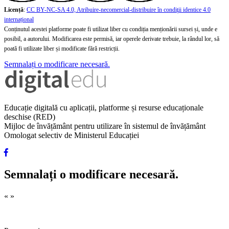
Licență
:
CC BY-NC-SA 4.0, Atribuire-necomercial-distribuire în condiţii identice 4.0
internațional
Conținutul acestei platforme poate fi utilizat liber cu condiția menționării sursei și, unde e
posibil, a autorului. Modificarea este permisă, iar operele derivate trebuie, la rândul lor, să
poată fi utilizate liber și modificate fără restricții.
Semnalați o modificare necesară.
Educație digitală cu aplicații, platforme și resurse educaționale
deschise (RED)
Mijloc de învățământ pentru utilizare în sistemul de învățământ
Omologat selectiv de Ministerul Educației
Semnalați o modificare necesară.
«
»