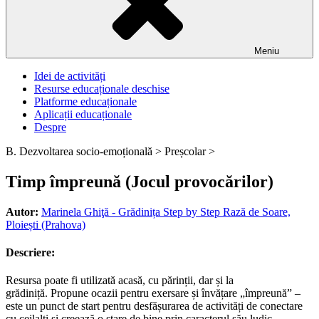
Meniu
Idei de activități
Resurse educaționale deschise
Platforme educaționale
Aplicații educaționale
Despre
B. Dezvoltarea socio-emoțională >
Preșcolar >
Timp împreună (Jocul provocărilor)
Autor:
Marinela Ghiţă - Grădinița Step by Step Rază de Soare,
Ploiești (Prahova)
Descriere:
Resursa poate fi utilizată acasă, cu părinții, dar și la
grădiniță. Propune ocazii pentru exersare și învățare „împreună” –
este un punct de start pentru desfășurarea de activități de conectare
cu ceilalți și creează o stare de bine prin caracterul său ludic.