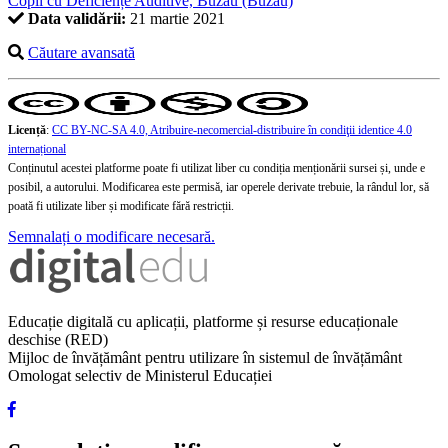
Copii cu Deficiențe Auditive, Buzău (Buzău)
Data validării:
21 martie 2021
Căutare avansată
Licență
:
CC BY-NC-SA 4.0, Atribuire-necomercial-distribuire în condiţii identice 4.0
internațional
Conținutul acestei platforme poate fi utilizat liber cu condiția menționării sursei și, unde e
posibil, a autorului. Modificarea este permisă, iar operele derivate trebuie, la rândul lor, să
poată fi utilizate liber și modificate fără restricții.
Semnalați o modificare necesară.
Educație digitală cu aplicații, platforme și resurse educaționale
deschise (RED)
Mijloc de învățământ pentru utilizare în sistemul de învățământ
Omologat selectiv de Ministerul Educației