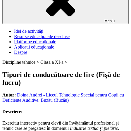
Meniu
Idei de activități
Resurse educaționale deschise
Platforme educaționale
Aplicații educaționale
Despre
Discipline tehnice >
Clasa a XI-a >
Tipuri de conducătoare de fire (Fișă de
lucru)
Autor:
Doina Andrei - Liceul Tehnologic Special pentru Copii cu
Deficiențe Auditive, Buzău (Buzău)
Descriere:
Exercițiu interactiv pentru elevii din învățământul profesional și
tehnic care se pregătesc în domeniul
Industrie textilă și pielărie
.