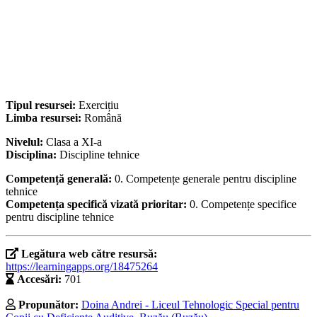
Tipul resursei:
Exercițiu
Limba resursei:
Română
Nivelul:
Clasa a XI-a
Disciplina:
Discipline tehnice
Competență generală:
0. Competențe generale pentru discipline
tehnice
Competența specifică vizată prioritar:
0. Competențe specifice
pentru discipline tehnice
Legătura web către resursă:
https://learningapps.org/18475264
Accesări:
701
Propunător:
Doina Andrei - Liceul Tehnologic Special pentru