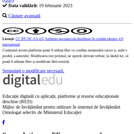
(Gorj)
Data validării:
19 februarie 2023
Căutare avansată
Licență
:
CC BY-NC-SA 4.0, Atribuire-necomercial-distribuire în condiţii identice 4.0
internațional
Conținutul acestei platforme poate fi utilizat liber cu condiția menționării sursei și, unde e
posibil, a autorului. Modificarea este permisă, iar operele derivate trebuie, la rândul lor, să
poată fi utilizate liber și modificate fără restricții.
Semnalați o modificare necesară.
Educație digitală cu aplicații, platforme și resurse educaționale
deschise (RED)
Mijloc de învățământ pentru utilizare în sistemul de învățământ
Omologat selectiv de Ministerul Educației