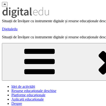
Situații de învățare cu instrumente digitale și resurse educaționale des
Digitaledu
Situații de învățare cu instrumente digitale și resurse educaționale des
Idei de activități
Resurse educaționale deschise
Platforme educaționale
Aplicații educaționale
Despre