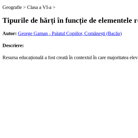
Geografie >
Clasa a VI-a >
Tipurile de hărți în funcție de elementele 
Autor:
George Gaman - Palatul Copiilor, Comănești (Bacău)
Descriere:
Resursa educațională a fost creată în contextul în care majoritatea elevil