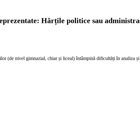
reprezentate: Hărțile politice sau administra
or (de nivel gimnazial, chiar și liceal) întâmpină dificultăți în analiza și