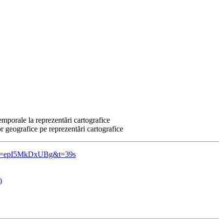
temporale la reprezentări cartografice
r geografice pe reprezentări cartografice
h?v=epI5MkDxUBg&t=39s
)