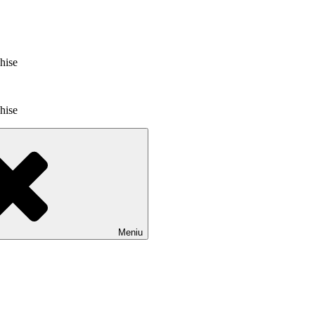
chise
chise
Meniu