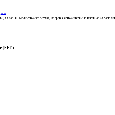
țional
l, a autorului. Modificarea este permisă, iar operele derivate trebuie, la rândul lor, să poată fi util
ise (RED)