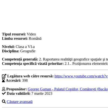
Tipul resursei:
Video
Limba resursei:
Română
Nivelul:
Clasa a VI-a
Disciplina:
Geografie
Competență generală:
2. Raportarea realităţii geografice spaţiale şi 
Competența specifică vizată prioritar:
2.1.. Poziţionarea elementelo
Legătura web către resursă:
https://www.youtube.com/watc
Accesări:
398
Propunător:
George Gaman - Palatul Copiilor, Comănești (Bacău
Data validării:
7 martie 2023
Căutare avansată