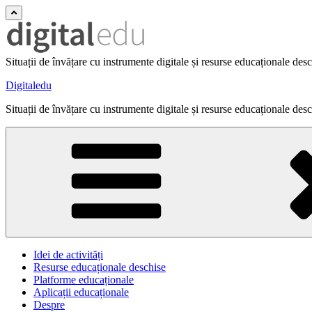
Situații de învățare cu instrumente digitale și resurse educaționale des
Digitaledu
Situații de învățare cu instrumente digitale și resurse educaționale des
Idei de activități
Resurse educaționale deschise
Platforme educaționale
Aplicații educaționale
Despre