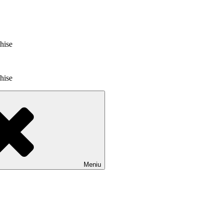
chise
chise
Meniu