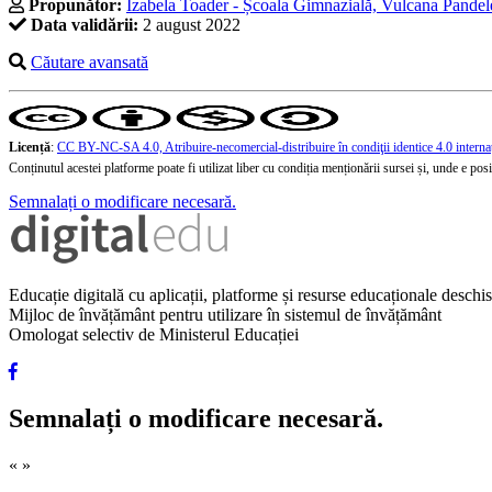
Propunător:
Izabela Toader - Școala Gimnazială, Vulcana Pande
Data validării:
2 august 2022
Căutare avansată
Licență
:
CC BY-NC-SA 4.0, Atribuire-necomercial-distribuire în condiţii identice 4.0 interna
Conținutul acestei platforme poate fi utilizat liber cu condiția menționării sursei și, unde e posibi
Semnalați o modificare necesară.
Educație digitală cu aplicații, platforme și resurse educaționale desch
Mijloc de învățământ pentru utilizare în sistemul de învățământ
Omologat selectiv de Ministerul Educației
Semnalați o modificare necesară.
«
»