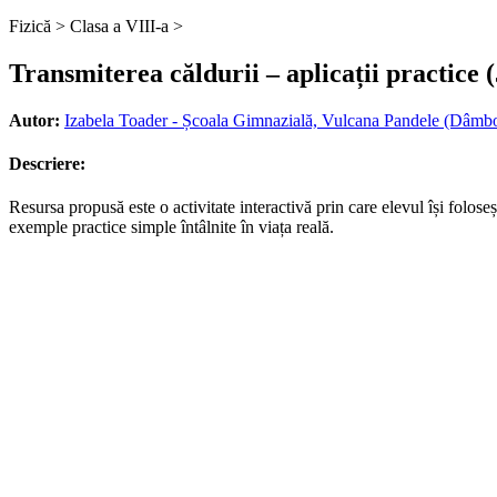
Fizică >
Clasa a VIII-a >
Transmiterea căldurii – aplicații practice (
Autor:
Izabela Toader - Școala Gimnazială, Vulcana Pandele (Dâmbo
Descriere:
Resursa propusă este o activitate interactivă prin care elevul își foloseș
exemple practice simple întâlnite în viața reală.