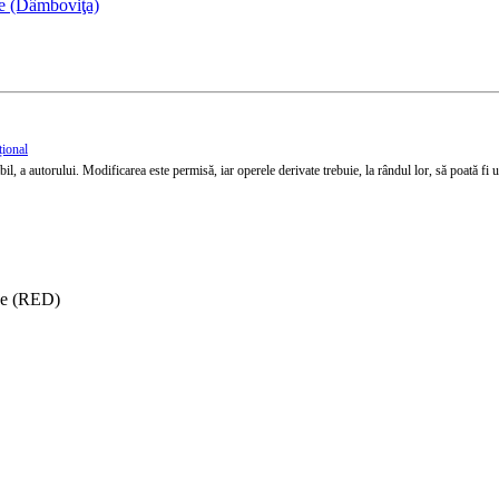
le (Dâmboviţa)
țional
l, a autorului. Modificarea este permisă, iar operele derivate trebuie, la rândul lor, să poată fi util
ise (RED)