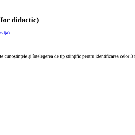
Joc didactic)
viţa)
te cunoștințele și înțelegerea de tip științific pentru identificarea celor 3