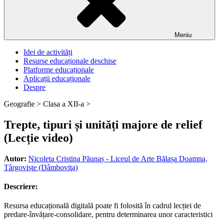
Meniu
Idei de activități
Resurse educaționale deschise
Platforme educaționale
Aplicații educaționale
Despre
Geografie >
Clasa a XII-a >
Trepte, tipuri și unități majore de relief
(Lecție video)
Autor:
Nicoleta Cristina Păunaș - Liceul de Arte Bălașa Doamna,
Târgoviște (Dâmboviţa)
Descriere:
Resursa educațională digitală poate fi folosită în cadrul lecției de
predare-învățare-consolidare, pentru determinarea unor caracteristici