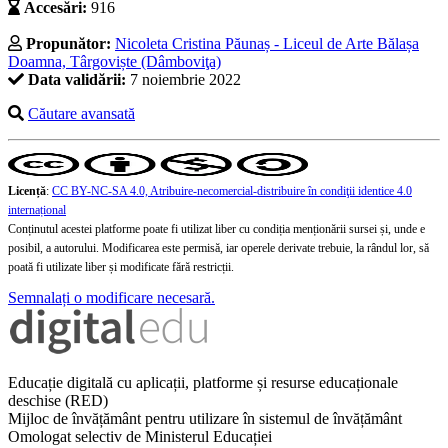
Accesări:
916
Propunător:
Nicoleta Cristina Păunaș - Liceul de Arte Bălașa
Doamna, Târgoviște (Dâmboviţa)
Data validării:
7 noiembrie 2022
Căutare avansată
Licență
:
CC BY-NC-SA 4.0, Atribuire-necomercial-distribuire în condiţii identice 4.0
internațional
Conținutul acestei platforme poate fi utilizat liber cu condiția menționării sursei și, unde e
posibil, a autorului. Modificarea este permisă, iar operele derivate trebuie, la rândul lor, să
poată fi utilizate liber și modificate fără restricții.
Semnalați o modificare necesară.
Educație digitală cu aplicații, platforme și resurse educaționale
deschise (RED)
Mijloc de învățământ pentru utilizare în sistemul de învățământ
Omologat selectiv de Ministerul Educației