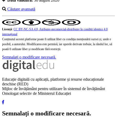
Data validării:
30 august 2020
Căutare avansată
Licență
:
CC BY-NC-SA 4.0, Atribuire-necomercial-distribuire în condiţii identice 4.0
internațional
Conținutul acestei platforme poate fi utilizat liber cu condiția menționării sursei și, unde e
posibil, a autorului. Modificarea este permisă, iar operele derivate trebuie, la rândul lor, să
poată fi utilizate liber și modificate fără restricții.
Semnalați o modificare necesară.
Educație digitală cu aplicații, platforme și resurse educaționale
deschise (RED)
Mijloc de învățământ pentru utilizare în sistemul de învățământ
Omologat selectiv de Ministerul Educației
Semnalați o modificare necesară.