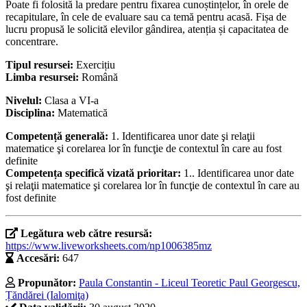
Poate fi folosită la predare pentru fixarea cunoștințelor, în orele de
recapitulare, în cele de evaluare sau ca temă pentru acasă. Fișa de
lucru propusă le solicită elevilor gândirea, atenția și capacitatea de
concentrare.
Tipul resursei:
Exercițiu
Limba resursei:
Română
Nivelul:
Clasa a VI-a
Disciplina:
Matematică
Competență generală:
1. Identificarea unor date şi relaţii
matematice şi corelarea lor în funcţie de contextul în care au fost
definite
Competența specifică vizată prioritar:
1.. Identificarea unor date
şi relaţii matematice şi corelarea lor în funcţie de contextul în care au
fost definite
Legătura web către resursă:
https://www.liveworksheets.com/np1006385mz
Accesări:
647
Propunător:
Paula Constantin - Liceul Teoretic Paul Georgescu,
Țăndărei (Ialomiţa)