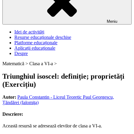
Meniu
Idei de activități
Resurse educaționale deschise
Platforme educaționale
Aplicații educaționale
Despre
Matematică >
Clasa a VI-a >
Triunghiul isoscel: definiție; proprietăți
(Exercițiu)
Autor:
Paula Constantin - Liceul Teoretic Paul Georgescu,
Țăndărei (Ialomiţa)
Descriere:
Această resursă se adresează elevilor de clasa a VI-a.