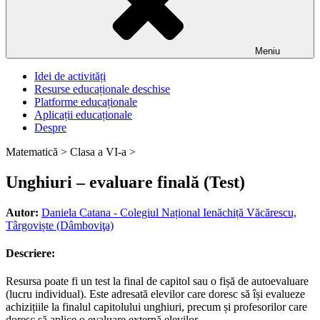
Meniu
Idei de activități
Resurse educaționale deschise
Platforme educaționale
Aplicații educaționale
Despre
Matematică >
Clasa a VI-a >
Unghiuri – evaluare finală (Test)
Autor:
Daniela Catana - Colegiul Național Ienăchiță Văcărescu,
Târgoviște (Dâmboviţa)
Descriere:
Resursa poate fi un test la final de capitol sau o fișă de autoevaluare
(lucru individual). Este adresată elevilor care doresc să își evalueze
achizițiile la finalul capitolului unghiuri, precum și profesorilor care
doresc să aplice o evaluare externă elevilor.