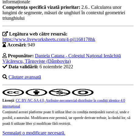
informaționale
Competența specifică vizată prioritar:
2.6.. Calcularea unor
lungimi de segmente, măsuri de unghiuri în contextul geometriei
triunghiului
Legătura web către resursă:
https://www.liveworksheets.com/4-pj1168178hk
Accesări:
949
Propunător:
Daniela Catana - Colegiul Național Ienăchiță
Văcărescu, Târgoviște (Dâmboviţa)
Data validării:
6 noiembrie 2022
Căutare avansată
Licență
:
CC BY-NC-SA 4.0, Atribuire-necomercial-distribuire în condiţii identice 4.0
internațional
Conținutul acestei platforme poate fi utilizat liber cu condiția menționării sursei și, unde e
posibil, a autorului. Modificarea este permisă, iar operele derivate trebuie, la rândul lor, să
poată fi utilizate liber și modificate fără restricții.
Semnalați o modificare necesară.