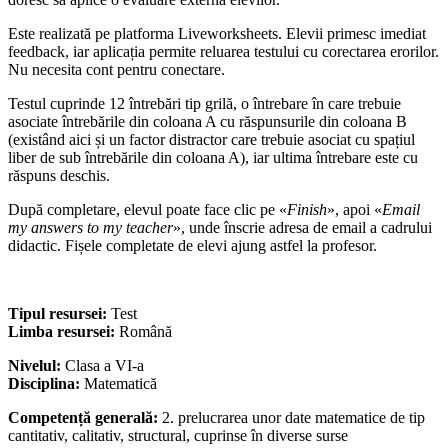
Este realizată pe platforma Liveworksheets. Elevii primesc imediat
feedback, iar aplicația permite reluarea testului cu corectarea erorilor.
Nu necesita cont pentru conectare.
Testul cuprinde 12 întrebări tip grilă, o întrebare în care trebuie
asociate întrebările din coloana A cu răspunsurile din coloana B
(existând aici și un factor distractor care trebuie asociat cu spațiul
liber de sub întrebările din coloana A), iar ultima întrebare este cu
răspuns deschis.
După completare, elevul poate face clic pe «
Finish
», apoi «
Email
my answers to my teacher
», unde înscrie adresa de email a cadrului
didactic. Fișele completate de elevi ajung astfel la profesor.
Tipul resursei:
Test
Limba resursei:
Română
Nivelul:
Clasa a VI-a
Disciplina:
Matematică
Competență generală:
2. prelucrarea unor date matematice de tip
cantitativ, calitativ, structural, cuprinse în diverse surse