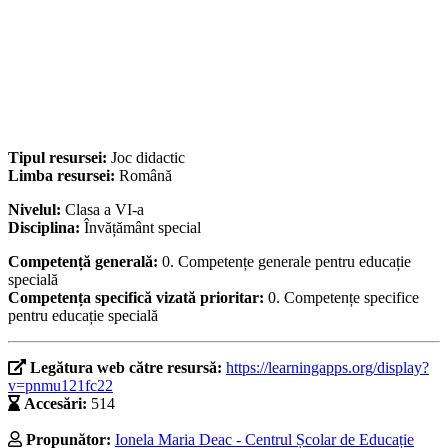
Tipul resursei:
Joc didactic
Limba resursei:
Română
Nivelul:
Clasa a VI-a
Disciplina:
Învățământ special
Competență generală:
0. Competențe generale pentru educație
specială
Competența specifică vizată prioritar:
0. Competențe specifice
pentru educație specială
Legătura web către resursă:
https://learningapps.org/display?
v=pnmu121fc22
Accesări:
514
Propunător:
Ionela Maria Deac - Centrul Școlar de Educație