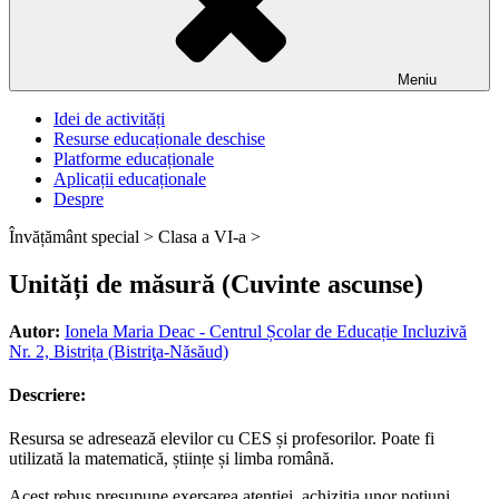
Meniu
Idei de activități
Resurse educaționale deschise
Platforme educaționale
Aplicații educaționale
Despre
Învățământ special >
Clasa a VI-a >
Unități de măsură (Cuvinte ascunse)
Autor:
Ionela Maria Deac - Centrul Școlar de Educație Incluzivă
Nr. 2, Bistrița (Bistriţa-Năsăud)
Descriere:
Resursa se adresează elevilor cu CES și profesorilor. Poate fi
utilizată la matematică, științe și limba română.
Acest rebus presupune exersarea atenției, achiziția unor noțiuni