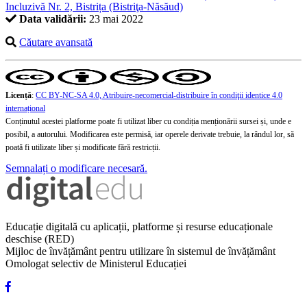
Incluzivă Nr. 2, Bistrița (Bistriţa-Năsăud)
Data validării:
23 mai 2022
Căutare avansată
Licență
:
CC BY-NC-SA 4.0, Atribuire-necomercial-distribuire în condiţii identice 4.0
internațional
Conținutul acestei platforme poate fi utilizat liber cu condiția menționării sursei și, unde e
posibil, a autorului. Modificarea este permisă, iar operele derivate trebuie, la rândul lor, să
poată fi utilizate liber și modificate fără restricții.
Semnalați o modificare necesară.
Educație digitală cu aplicații, platforme și resurse educaționale
deschise (RED)
Mijloc de învățământ pentru utilizare în sistemul de învățământ
Omologat selectiv de Ministerul Educației