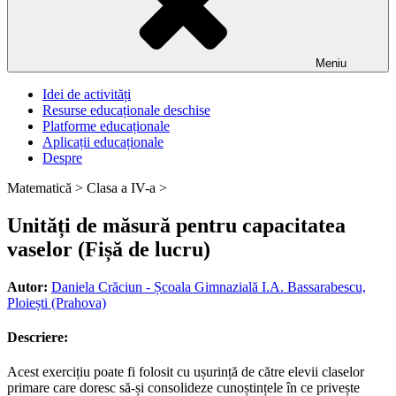
Meniu
Idei de activități
Resurse educaționale deschise
Platforme educaționale
Aplicații educaționale
Despre
Matematică >
Clasa a IV-a >
Unități de măsură pentru capacitatea
vaselor (Fișă de lucru)
Autor:
Daniela Crăciun - Școala Gimnazială I.A. Bassarabescu,
Ploiești (Prahova)
Descriere:
Acest exercițiu poate fi folosit cu ușurință de către elevii claselor
primare care doresc să-și consolideze cunoștințele în ce privește