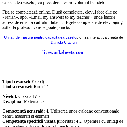
capacitatea vaselor, cu precădere despre volumul lichidelor.
Fișa se completează online. După completare, elevul face clic pe
«Finish», apoi «Email my answers to my teacher», unde înscrie
adresa de email a cadrului didactic. Fișele completate de elevi ajung
astfel la profesor, care le poate puncta.
Unități de măsură pentru capacitatea vaselor
, o fișă interactivă creată de
Daniela Crăciun
live
worksheets.com
Tipul resursei:
Exercițiu
Limba resursei:
Română
Nivelul:
Clasa a IV-a
Disciplina:
Matematică
Competență generală:
4. Utilizarea unor etaloane convenţionale
pentru măsurări şi estimări
Competența specifică vizată prioritar:
4.2. Operarea cu unităţi de
măsură standardizate, folosind transformări