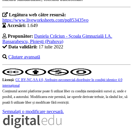
Legătura web către resursă:
https://www.liveworksheets.com/pq853435vo
Accesări:
1.649
Propunător:
Daniela Crăciun - Școala Gimnazială I.A.
Bassarabescu, Ploiești (Prahova)
Data validării:
17 iulie 2022
Căutare avansată
Licență
:
CC BY-NC-SA 4.0, Atribuire-necomercial-distribuire în condiţii identice 4.0
internațional
Conținutul acestei platforme poate fi utilizat liber cu condiția menționării sursei și, unde e
posibil, a autorului. Modificarea este permisă, iar operele derivate trebuie, la rândul lor, să
poată fi utilizate liber și modificate fără restricții.
Semnalați o modificare necesară.