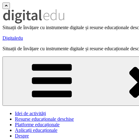
Situații de învățare cu instrumente digitale și resurse educaționale des
Digitaledu
Situații de învățare cu instrumente digitale și resurse educaționale des
Idei de activități
Resurse educaționale deschise
Platforme educaționale
Aplicații educaționale
Despre