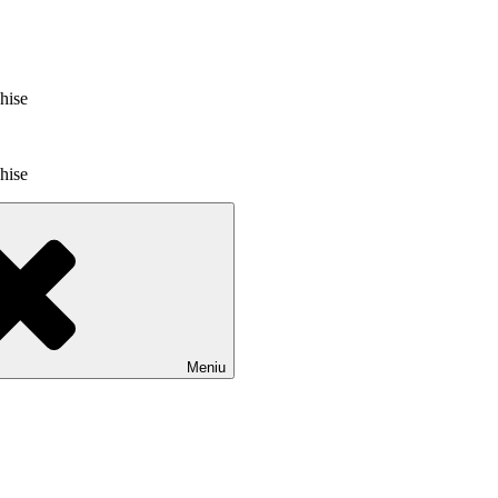
chise
chise
Meniu