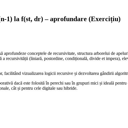
(n-1) la f(st, dr) – aprofundare (Exercițiu)
 să aprofundeze conceptele de recursivitate, structura arborelui de apelur
 a recursivității (liniară, postordine, condițională, divide et impera), el
 facilitând vizualizarea logicii recursive și dezvoltarea gândirii algorit
rativă dacă este folosită în perechi sau în grupuri mici și ideală pentru
onale, cât și pentru cele digitale sau hibride.