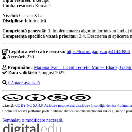
Tipul resursei:
Exercițiu
Limba resursei:
Română
Nivelul:
Clasa a XI-a
Disciplina:
Informatică
Competență generală:
3. Implementarea algoritmilor într-un limbaj
Competența specifică vizată prioritar:
3.4. Descrierea şi aplicarea 
Legătura web către resursă:
https://learningapps.org/41440964
Accesări:
230
Propunător:
Mariana Ivan - Liceul Teoretic Mircea Eliade, Galați 
Data validării:
5 august 2025
Căutare avansată
Licență
:
CC BY-NC-SA 4.0, Atribuire-necomercial-distribuire în condiţii identice 4.0 interna
Conținutul acestei platforme poate fi utilizat liber cu condiția menționării sursei și, unde e posibi
Semnalați o modificare necesară.