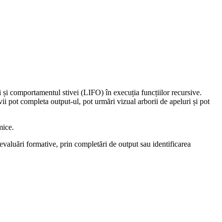
i și comportamentul stivei (LIFO) în execuția funcțiilor recursive.
evii pot completa output-ul, pot urmări vizual arborii de apeluri și pot
mice.
 evaluări formative, prin completări de output sau identificarea