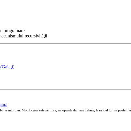
 de programare
mecanismului recursivităţii
(Galaţi)
țional
l, a autorului. Modificarea este permisă, iar operele derivate trebuie, la rândul lor, să poată fi util