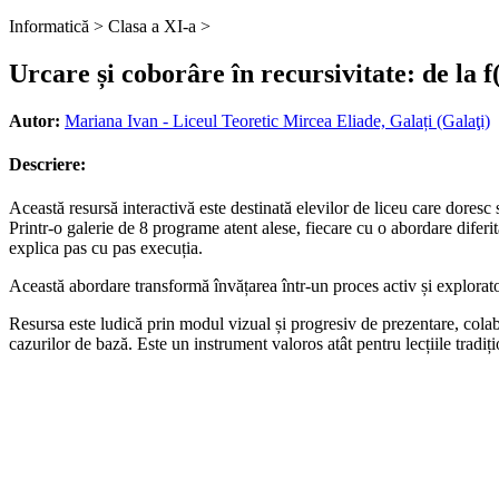
Informatică >
Clasa a XI-a >
Urcare și coborâre în recursivitate: de la f
Autor:
Mariana Ivan - Liceul Teoretic Mircea Eliade, Galați (Galaţi)
Descriere:
Această resursă interactivă este destinată elevilor de liceu care doresc
Printr-o galerie de 8 programe atent alese, fiecare cu o abordare diferită
explica pas cu pas execuția.
Această abordare transformă învățarea într-un proces activ și explorator,
Resursa este ludică prin modul vizual și progresiv de prezentare, colabo
cazurilor de bază. Este un instrument valoros atât pentru lecțiile tradiți