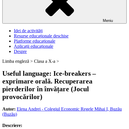
Meniu
Idei de activități
Resurse educaționale deschise
Platforme educaționale
Aplicații educaționale
Despre
Limba engleză >
Clasa a X-a >
Useful language: Ice-breakers –
exprimare orală. Recuperarea
pierderilor în învățare (Jocul
provocărilor)
Autor:
Elena Andrei - Colegiul Economic Regele Mihai I, Buzău
(Buzău)
Descriere: