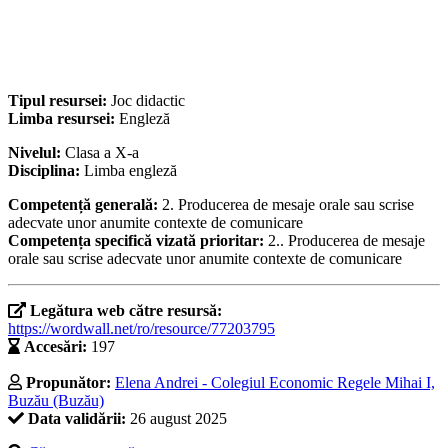
Tipul resursei:
Joc didactic
Limba resursei:
Engleză
Nivelul:
Clasa a X-a
Disciplina:
Limba engleză
Competență generală:
2. Producerea de mesaje orale sau scrise
adecvate unor anumite contexte de comunicare
Competența specifică vizată prioritar:
2.. Producerea de mesaje
orale sau scrise adecvate unor anumite contexte de comunicare
Legătura web către resursă:
https://wordwall.net/ro/resource/77203795
Accesări:
197
Propunător:
Elena Andrei - Colegiul Economic Regele Mihai I,
Buzău (Buzău)
Data validării:
26 august 2025