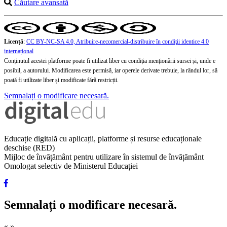
Căutare avansată
Licență
:
CC BY-NC-SA 4.0, Atribuire-necomercial-distribuire în condiţii identice 4.0
internațional
Conținutul acestei platforme poate fi utilizat liber cu condiția menționării sursei și, unde e
posibil, a autorului. Modificarea este permisă, iar operele derivate trebuie, la rândul lor, să
poată fi utilizate liber și modificate fără restricții.
Semnalați o modificare necesară.
Educație digitală cu aplicații, platforme și resurse educaționale
deschise (RED)
Mijloc de învățământ pentru utilizare în sistemul de învățământ
Omologat selectiv de Ministerul Educației
Semnalați o modificare necesară.
«
»