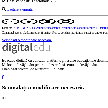
Data validării:
17 februarie 2023
Căutare avansată
Licență
:
CC BY-NC-SA 4.0, Atribuire-necomercial-distribuire în condiţii identice 4.0 interna
Conținutul acestei platforme poate fi utilizat liber cu condiția menționării sursei și, unde e posibi
Semnalați o modificare necesară.
Educație digitală cu aplicații, platforme și resurse educaționale desch
Mijloc de învățământ pentru utilizare în sistemul de învățământ
Omologat selectiv de Ministerul Educației
Semnalați o modificare necesară.
«
»