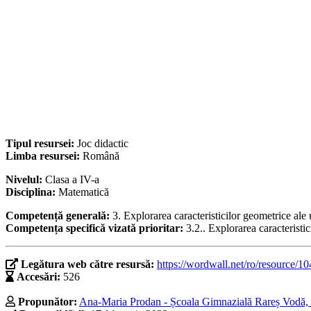
Tipul resursei:
Joc didactic
Limba resursei:
Română
Nivelul:
Clasa a IV-a
Disciplina:
Matematică
Competență generală:
3. Explorarea caracteristicilor geometrice ale
Competența specifică vizată prioritar:
3.2.. Explorarea caracteristici
Legătura web către resursă:
https://wordwall.net/ro/resource/1
Accesări:
526
Propunător:
Ana-Maria Prodan - Școala Gimnazială Rareș Vodă, P