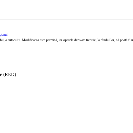
țional
l, a autorului. Modificarea este permisă, iar operele derivate trebuie, la rândul lor, să poată fi util
ise (RED)