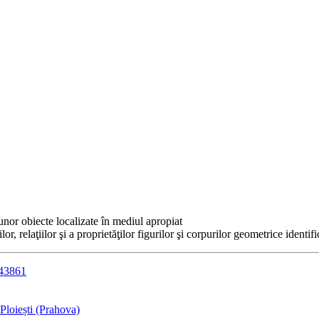
 unor obiecte localizate în mediul apropiat
lor, relaţiilor şi a proprietăţilor figurilor şi corpurilor geometrice identif
043861
loiești (Prahova)