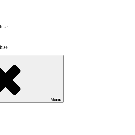
chise
chise
Meniu