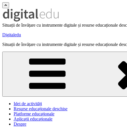
Situații de învățare cu instrumente digitale și resurse educaționale des
Digitaledu
Situații de învățare cu instrumente digitale și resurse educaționale des
Idei de activități
Resurse educaționale deschise
Platforme educaționale
Aplicații educaționale
Despre