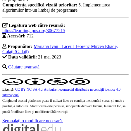
Competența specifică vizată prioritar:
5. Implementarea
algoritmilor într-un limbaj de programare
Legătura web către resursă:
https://learningapps.org/30677215
Accesări:
712
Propunător:
Mariana Ivan - Liceul Teoretic Mircea Eliade,
Galați (Galaţi)
Data validării:
21 mai 2023
Căutare avansată
Licență
:
CC BY-NC-SA 4.0, Atribuire-necomercial-distribuire în condiţii identice 4.0
internațional
Conținutul acestei platforme poate fi utilizat liber cu condiția menționării sursei și, unde e
posibil, a autorului. Modificarea este permisă, iar operele derivate trebuie, la rândul lor, să
poată fi utilizate liber și modificate fără restricții.
Semnalați o modificare necesară.