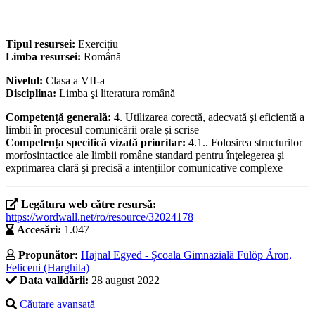
Tipul resursei:
Exercițiu
Limba resursei:
Română
Nivelul:
Clasa a VII-a
Disciplina:
Limba şi literatura română
Competență generală:
4. Utilizarea corectă, adecvată şi eficientă a
limbii în procesul comunicării orale și scrise
Competența specifică vizată prioritar:
4.1.. Folosirea structurilor
morfosintactice ale limbii române standard pentru înţelegerea şi
exprimarea clară şi precisă a intenţiilor comunicative complexe
Legătura web către resursă:
https://wordwall.net/ro/resource/32024178
Accesări:
1.047
Propunător:
Hajnal Egyed - Școala Gimnazială Fülöp Áron,
Feliceni (Harghita)
Data validării:
28 august 2022
Căutare avansată