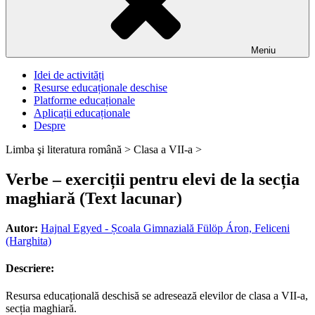
Meniu
Idei de activități
Resurse educaționale deschise
Platforme educaționale
Aplicații educaționale
Despre
Limba şi literatura română >
Clasa a VII-a >
Verbe – exerciții pentru elevi de la secția
maghiară (Text lacunar)
Autor:
Hajnal Egyed - Școala Gimnazială Fülöp Áron, Feliceni
(Harghita)
Descriere:
Resursa educațională deschisă se adresează elevilor de clasa a VII-a,
secția maghiară.