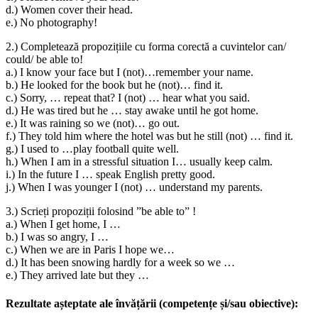
d.) Women cover their head.
e.) No photography!
2.) Completează propozițiile cu forma corectă a cuvintelor can/
could/ be able to!
a.) I know your face but I (not)…remember your name.
b.) He looked for the book but he (not)… find it.
c.) Sorry, … repeat that? I (not) … hear what you said.
d.) He was tired but he … stay awake until he got home.
e.) It was raining so we (not)… go out.
f.) They told him where the hotel was but he still (not) … find it.
g.) I used to …play football quite well.
h.) When I am in a stressful situation I… usually keep calm.
i.) In the future I … speak English pretty good.
j.) When I was younger I (not) … understand my parents.
3.) Scrieți propoziții folosind ”be able to” !
a.) When I get home, I …
b.) I was so angry, I …
c.) When we are in Paris I hope we…
d.) It has been snowing hardly for a week so we …
e.) They arrived late but they …
Rezultate așteptate ale învățării (competențe și/sau obiective):