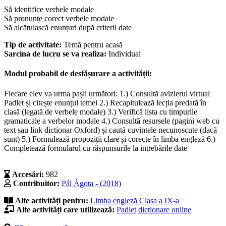
Să identifice verbele modale
Să pronunțe corect verbele modale
Să alcătuiască enunțuri după criterii date
Tip de activitate:
Temă pentru acasă
Sarcina de lucru se va realiza:
Individual
Modul probabil de desfășurare a activității:
Fiecare elev va urma pașii următori: 1.) Consultă avizierul virtual
Padlet și citește enunțul temei 2.) Recapitulează lecția predată în
clasă (legată de verbele modale) 3.) Verifică lista cu timpurile
gramaticale a verbelor modale 4.) Consultă resursele (pagini web cu
text sau link dictionar Oxford) și caută cuvintele necunoscute (dacă
sunt) 5.) Formulează propoziții clare și corecte în limba engleză 6.)
Completează formularul cu răspunsurile la intrebările date
Accesări:
982
Contribuitor:
Pál Ágota - (2018)
Alte activități pentru:
Limba engleză
Clasa a IX-a
Alte activități care utilizează:
Padlet
dicționare online