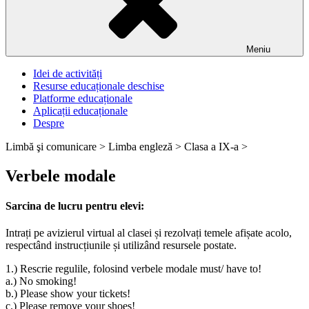
Meniu
Idei de activități
Resurse educaționale deschise
Platforme educaționale
Aplicații educaționale
Despre
Limbă şi comunicare >
Limba engleză >
Clasa a IX-a >
Verbele modale
Sarcina de lucru pentru elevi:
Intrați pe avizierul virtual al clasei și rezolvați temele afișate acolo,
respectând instrucțiunile și utilizând resursele postate.
1.) Rescrie regulile, folosind verbele modale must/ have to!
a.) No smoking!
b.) Please show your tickets!
c.) Please remove your shoes!