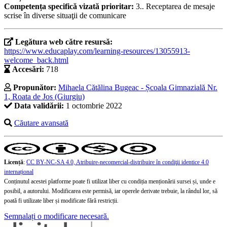
Competența specifică vizată prioritar:
3.. Receptarea de mesaje
scrise în diverse situaţii de comunicare
Legătura web către resursă:
https://www.educaplay.com/learning-resources/13055913-
welcome_back.html
Accesări:
718
Propunător:
Mihaela Cătălina Bugeac - Școala Gimnazială Nr.
1, Roata de Jos (Giurgiu)
Data validării:
1 octombrie 2022
Căutare avansată
Licență
:
CC BY-NC-SA 4.0, Atribuire-necomercial-distribuire în condiţii identice 4.0
internațional
Conținutul acestei platforme poate fi utilizat liber cu condiția menționării sursei și, unde e
posibil, a autorului. Modificarea este permisă, iar operele derivate trebuie, la rândul lor, să
poată fi utilizate liber și modificate fără restricții.
Semnalați o modificare necesară.