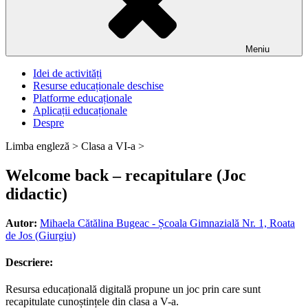
Meniu
Idei de activități
Resurse educaționale deschise
Platforme educaționale
Aplicații educaționale
Despre
Limba engleză >
Clasa a VI-a >
Welcome back – recapitulare (Joc
didactic)
Autor:
Mihaela Cătălina Bugeac - Școala Gimnazială Nr. 1, Roata
de Jos (Giurgiu)
Descriere:
Resursa educațională digitală propune un joc prin care sunt
recapitulate cunoștințele din clasa a V-a.