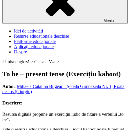
Meniu
Idei de activități
Resurse educaționale deschise
Platforme educaționale
Aplicații educaționale
Despre
Limba engleză >
Clasa a V-a >
To be – present tense (Exercițiu kahoot)
Autor:
Mihaela Cătălina Bugeac - Școala Gimnazială Nr. 1, Roata
de Jos (Giurgiu)
Descriere:
Resursa digitală propune un exercițiu ludic de fixare a verbului „to
be”.
Este o resursă educațională deschisă – jocul kahoot poate fi preluat