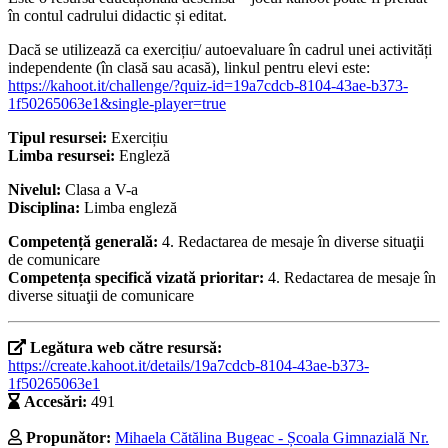
în contul cadrului didactic și editat.
Dacă se utilizează ca exercițiu/ autoevaluare în cadrul unei activități
independente (în clasă sau acasă), linkul pentru elevi este:
https://kahoot.it/challenge/?quiz-id=19a7cdcb-8104-43ae-b373-
1f50265063e1&single-player=true
Tipul resursei:
Exercițiu
Limba resursei:
Engleză
Nivelul:
Clasa a V-a
Disciplina:
Limba engleză
Competență generală:
4. Redactarea de mesaje în diverse situaţii
de comunicare
Competența specifică vizată prioritar:
4. Redactarea de mesaje în
diverse situaţii de comunicare
Legătura web către resursă:
https://create.kahoot.it/details/19a7cdcb-8104-43ae-b373-
1f50265063e1
Accesări:
491
Propunător:
Mihaela Cătălina Bugeac - Școala Gimnazială Nr.