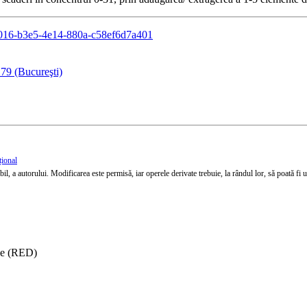
c16016-b3e5-4e14-880a-c58ef6d7a401
79 (Bucureşti)
țional
l, a autorului. Modificarea este permisă, iar operele derivate trebuie, la rândul lor, să poată fi util
ise (RED)