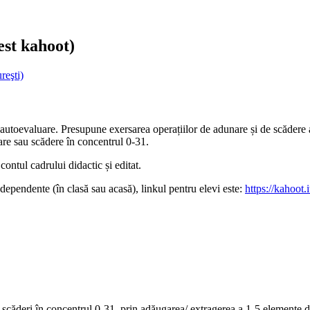
est kahoot)
reşti)
e autoevaluare. Presupune exersarea operațiilor de adunare și de scădere 
nare sau scădere în concentrul 0-31.
contul cadrului didactic și editat.
ndependente (în clasă sau acasă), linkul pentru elevi este:
https://kahoot
i scăderi în concentrul 0-31, prin adăugarea/ extragerea a 1-5 elemente 