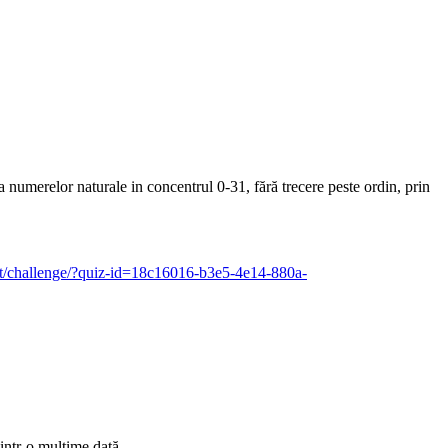
a numerelor naturale in concentrul 0-31, fără trecere peste ordin, prin
.it/challenge/?quiz-id=18c16016-b3e5-4e14-880a-
dintr-o mulţime dată