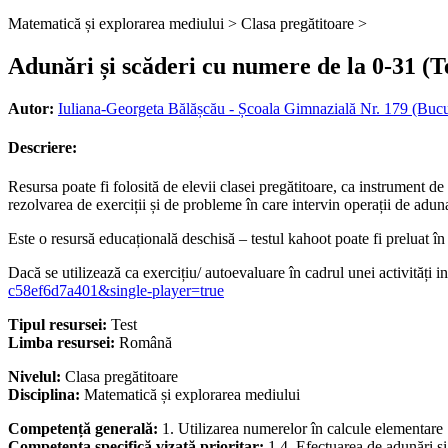
Matematică și explorarea mediului >
Clasa pregătitoare >
Adunări și scăderi cu numere de la 0-31 (T
Autor:
Iuliana-Georgeta Bălășcău - Școala Gimnazială Nr. 179 (Bucu
Descriere:
Resursa poate fi folosită de elevii clasei pregătitoare, ca instrument d
rezolvarea de exerciții și de probleme în care intervin operații de adu
Este o resursă educațională deschisă – testul kahoot poate fi preluat în 
Dacă se utilizează ca exercițiu/ autoevaluare în cadrul unei activități i
c58ef6d7a401&single-player=true
Tipul resursei:
Test
Limba resursei:
Română
Nivelul:
Clasa pregătitoare
Disciplina:
Matematică și explorarea mediului
Competență generală:
1. Utilizarea numerelor în calcule elementare
Competența specifică vizată prioritar:
1.4. Efectuarea de adunări ş