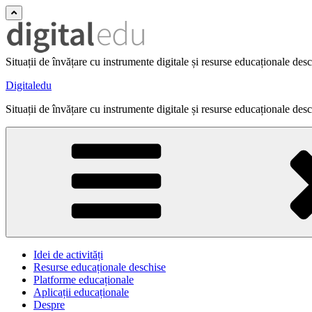
Situații de învățare cu instrumente digitale și resurse educaționale des
Digitaledu
Situații de învățare cu instrumente digitale și resurse educaționale des
Idei de activități
Resurse educaționale deschise
Platforme educaționale
Aplicații educaționale
Despre