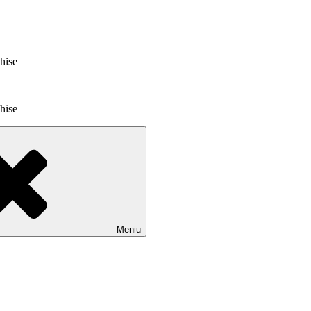
chise
chise
Meniu