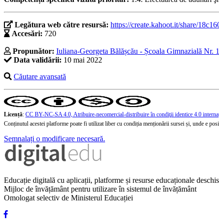
Legătura web către resursă:
https://create.kahoot.it/share/18
Accesări:
720
Propunător:
Iuliana-Georgeta Bălășcău - Școala Gimnazială Nr. 1
Data validării:
10 mai 2022
Căutare avansată
Licență
:
CC BY-NC-SA 4.0, Atribuire-necomercial-distribuire în condiţii identice 4.0 interna
Conținutul acestei platforme poate fi utilizat liber cu condiția menționării sursei și, unde e posibi
Semnalați o modificare necesară.
Educație digitală cu aplicații, platforme și resurse educaționale desch
Mijloc de învățământ pentru utilizare în sistemul de învățământ
Omologat selectiv de Ministerul Educației