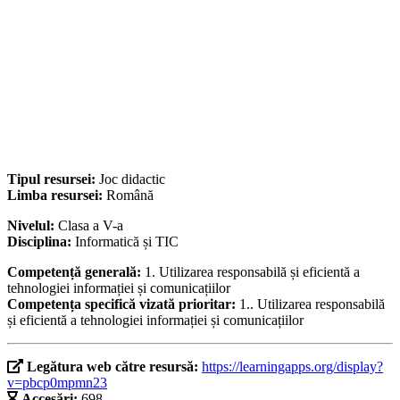
Tipul resursei:
Joc didactic
Limba resursei:
Română
Nivelul:
Clasa a V-a
Disciplina:
Informatică și TIC
Competență generală:
1. Utilizarea responsabilă și eficientă a
tehnologiei informației și comunicațiilor
Competența specifică vizată prioritar:
1.. Utilizarea responsabilă
și eficientă a tehnologiei informației și comunicațiilor
Legătura web către resursă:
https://learningapps.org/display?
v=pbcp0mpmn23
Accesări:
698