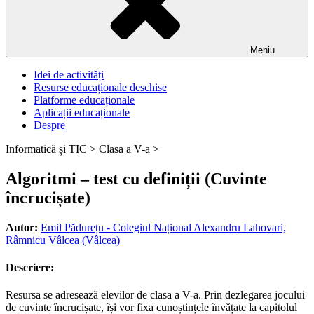
Meniu
Idei de activități
Resurse educaționale deschise
Platforme educaționale
Aplicații educaționale
Despre
Informatică și TIC >
Clasa a V-a >
Algoritmi – test cu definiții (Cuvinte
încrucișate)
Autor:
Emil Pădurețu - Colegiul Național Alexandru Lahovari,
Râmnicu Vâlcea (Vâlcea)
Descriere:
Resursa se adresează elevilor de clasa a V-a. Prin dezlegarea jocului
de cuvinte încrucișate, își vor fixa cunoștințele învățate la capitolul