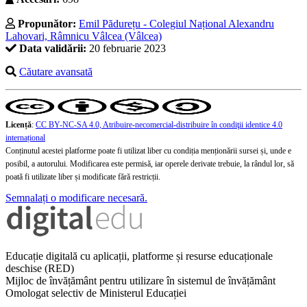
Propunător:
Emil Pădurețu - Colegiul Național Alexandru
Lahovari, Râmnicu Vâlcea (Vâlcea)
Data validării:
20 februarie 2023
Căutare avansată
Licență
:
CC BY-NC-SA 4.0, Atribuire-necomercial-distribuire în condiţii identice 4.0
internațional
Conținutul acestei platforme poate fi utilizat liber cu condiția menționării sursei și, unde e
posibil, a autorului. Modificarea este permisă, iar operele derivate trebuie, la rândul lor, să
poată fi utilizate liber și modificate fără restricții.
Semnalați o modificare necesară.
Educație digitală cu aplicații, platforme și resurse educaționale
deschise (RED)
Mijloc de învățământ pentru utilizare în sistemul de învățământ
Omologat selectiv de Ministerul Educației