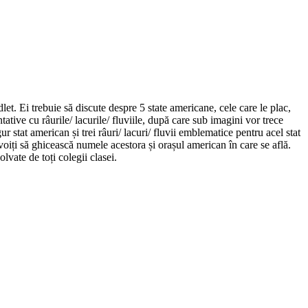
et. Ei trebuie să discute despre 5 state americane, cele care le plac,
tive cu râurile/ lacurile/ fluviile, după care sub imagini vor trece
r stat american și trei râuri/ lacuri/ fluvii emblematice pentru acel stat
nevoiți să ghicească numele acestora și orașul american în care se află.
lvate de toți colegii clasei.