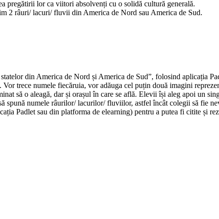
rea pregătirii lor ca viitori absolvenți cu o solidă cultură generală.
 minim 2 râuri/ lacuri/ fluvii din America de Nord sau America de Sud.
a statelor din America de Nord și America de Sud”, folosind aplicația Padl
 Vor trece numele fiecăruia, vor adăuga cel puțin două imagini reprezenta
at să o aleagă, dar și orașul în care se află. Elevii își aleg apoi un singu
 să spună numele râurilor/ lacurilor/ fluviilor, astfel încât colegii să fie 
ația Padlet sau din platforma de elearning) pentru a putea fi citite și rezo