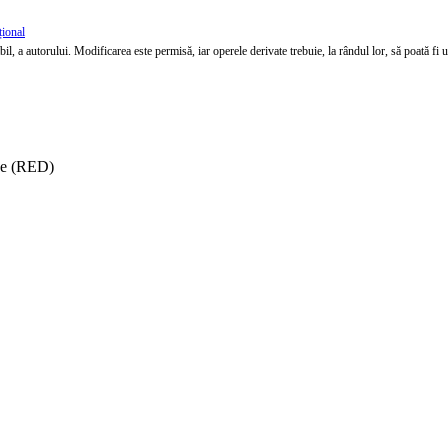
țional
l, a autorului. Modificarea este permisă, iar operele derivate trebuie, la rândul lor, să poată fi util
ise (RED)