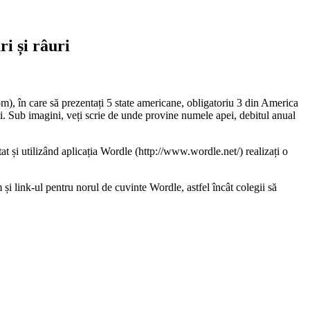
i și râuri
om), în care să prezentați 5 state americane, obligatoriu 3 din America
uri. Sub imagini, veți scrie de unde provine numele apei, debitul anual
stat și utilizând aplicația Wordle (http://www.wordle.net/) realizați o
 și link-ul pentru norul de cuvinte Wordle, astfel încât colegii să