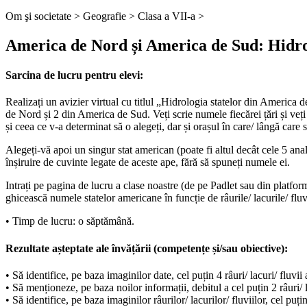
Om şi societate >
Geografie >
Clasa a VII-a >
America de Nord și America de Sud: Hidrogra
Sarcina de lucru pentru elevi:
Realizați un avizier virtual cu titlul „Hidrologia statelor din America
de Nord și 2 din America de Sud. Veți scrie numele fiecărei țări și veți
și ceea ce v-a determinat să o alegeți, dar și orașul în care/ lângă care s
Alegeți-vă apoi un singur stat american (poate fi altul decât cele 5 anali
înșiruire de cuvinte legate de aceste ape, fără să spuneți numele ei.
Intrați pe pagina de lucru a clase noastre (de pe Padlet sau din platform
ghicească numele statelor americane în funcție de râurile/ lacurile/ fluv
• Timp de lucru: o săptămână.
Rezultate așteptate ale învățării (competențe și/sau obiective):
• Să identifice, pe baza imaginilor date, cel puțin 4 râuri/ lacuri/ fluvi
• Să menționeze, pe baza noilor informații, debitul a cel puțin 2 râuri/ 
• Să identifice, pe baza imaginilor râurilor/ lacurilor/ fluviilor, cel puț