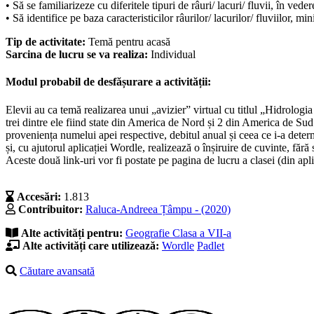
• Să se familiarizeze cu diferitele tipuri de râuri/ lacuri/ fluvii, în vede
• Să identifice pe baza caracteristicilor râurilor/ lacurilor/ fluviilor,
Tip de activitate:
Temă pentru acasă
Sarcina de lucru se va realiza:
Individual
Modul probabil de desfășurare a activității:
Elevii au ca temă realizarea unui „avizier” virtual cu titlul „Hidrologi
trei dintre ele fiind state din America de Nord și 2 din America de Sud.
proveniența numelui apei respective, debitul anual și ceea ce i-a determin
și, cu ajutorul aplicației Wordle, realizează o înșiruire de cuvinte, fără
Aceste două link-uri vor fi postate pe pagina de lucru a clasei (din aplic
Accesări:
1.813
Contribuitor:
Raluca-Andreea Țâmpu - (2020)
Alte activități pentru:
Geografie
Clasa a VII-a
Alte activități care utilizează:
Wordle
Padlet
Căutare avansată