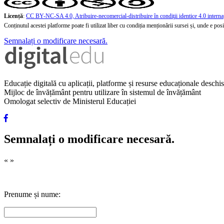
Licență
:
CC BY-NC-SA 4.0, Atribuire-necomercial-distribuire în condiţii identice 4.0 interna
Conținutul acestei platforme poate fi utilizat liber cu condiția menționării sursei și, unde e posibi
Semnalați o modificare necesară.
Educație digitală cu aplicații, platforme și resurse educaționale desch
Mijloc de învățământ pentru utilizare în sistemul de învățământ
Omologat selectiv de Ministerul Educației
Semnalați o modificare necesară.
«
»
Prenume și nume: