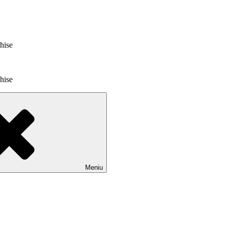
chise
chise
Meniu