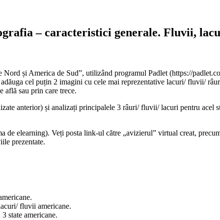
fia – caracteristici generale. Fluvii, lacur
 de Nord și America de Sud”, utilizând programul Padlet (https://padlet.c
 adăuga cel puțin 2 imagini cu cele mai reprezentative lacuri/ fluvii/ râ
e află sau prin care trece.
zate anterior) și analizați principalele 3 râuri/ fluvii/ lacuri pentru acel 
a de elearning). Veți posta link-ul către „avizierul” virtual creat, precum
iile prezentate.
i americane.
lacuri/ fluvii americane.
in 3 state americane.