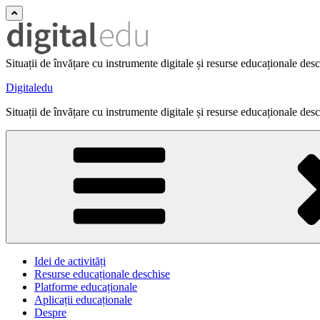
Situații de învățare cu instrumente digitale și resurse educaționale des
Digitaledu
Situații de învățare cu instrumente digitale și resurse educaționale des
Idei de activități
Resurse educaționale deschise
Platforme educaționale
Aplicații educaționale
Despre