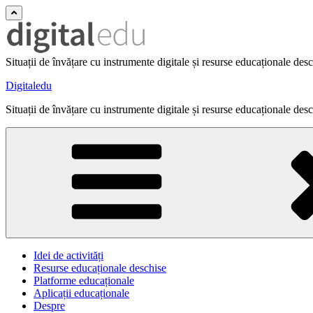
Situații de învățare cu instrumente digitale și resurse educaționale des
Digitaledu
Situații de învățare cu instrumente digitale și resurse educaționale des
Idei de activități
Resurse educaționale deschise
Platforme educaționale
Aplicații educaționale
Despre