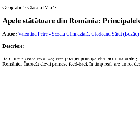
Geografie >
Clasa a IV-a >
Apele stătătoare din România: Principalele l
Autor:
Valentina Petre - Școala Gimnazială, Glodeanu Sărat (Buzău)
Descriere:
Sarcinile vizează recunoașterea poziției principalelor lacuri naturale și 
României. Întrucât elevii primesc feed-back în timp real, are un rol deos