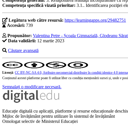
Competență generală:
3. Relaţionarea realităţii înconjurătoare cu re
Competența specifică vizată prioritar:
3.1.. Identificarea poziţiei e
Legătura web către resursă:
https://learningapps.org/29482751
Accesări:
739
Propunător:
Valentina Petre - Școala Gimnazială, Glodeanu Săra
Data validării:
12 martie 2023
Căutare avansată
Licență
:
CC BY-NC-SA 4.0, Atribuire-necomercial-distribuire în condiţii identice 4.0 interna
Conținutul acestei platforme poate fi utilizat liber cu condiția menționării sursei și, unde e posibi
Semnalați o modificare necesară.
Educație digitală cu aplicații, platforme și resurse educaționale desch
Mijloc de învățământ pentru utilizare în sistemul de învățământ
Omologat selectiv de Ministerul Educației