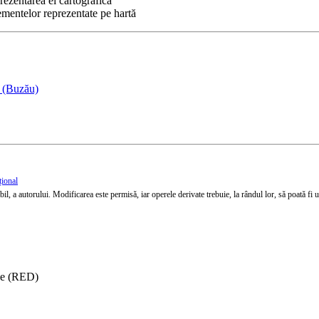
prezentarea ei cartografică
lementelor reprezentate pe hartă
t (Buzău)
țional
l, a autorului. Modificarea este permisă, iar operele derivate trebuie, la rândul lor, să poată fi util
ise (RED)