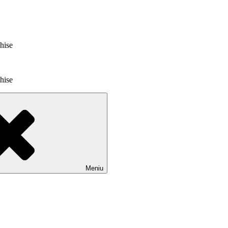
chise
chise
Meniu