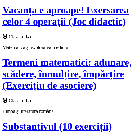
Vacanța e aproape! Exersarea
celor 4 operații (Joc didactic)
Clasa a II-a
Matematică și explorarea mediului
Termeni matematici: adunare,
scădere, înmulțire, împărțire
(Exercițiu de asociere)
Clasa a II-a
Limba şi literatura română
Substantivul (10 exerciții)