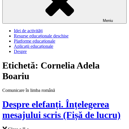
Meniu
Idei de activități
Resurse educaționale deschise
Platforme educaționale
Aplicații educaționale
Despre
Etichetă:
Cornelia Adela
Boariu
Comunicare în limba română
Despre elefanți. Înțelegerea
mesajului scris (Fișă de lucru)