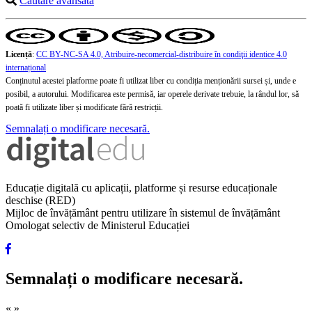
Căutare avansată
Licență
:
CC BY-NC-SA 4.0, Atribuire-necomercial-distribuire în condiţii identice 4.0
internațional
Conținutul acestei platforme poate fi utilizat liber cu condiția menționării sursei și, unde e
posibil, a autorului. Modificarea este permisă, iar operele derivate trebuie, la rândul lor, să
poată fi utilizate liber și modificate fără restricții.
Semnalați o modificare necesară.
Educație digitală cu aplicații, platforme și resurse educaționale
deschise (RED)
Mijloc de învățământ pentru utilizare în sistemul de învățământ
Omologat selectiv de Ministerul Educației
Semnalați o modificare necesară.
«
»