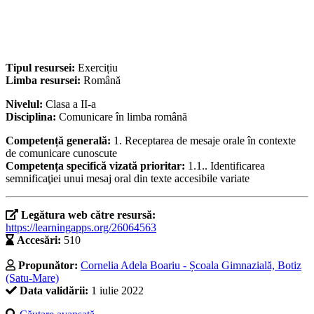
Tipul resursei:
Exercițiu
Limba resursei:
Română
Nivelul:
Clasa a II-a
Disciplina:
Comunicare în limba română
Competență generală:
1. Receptarea de mesaje orale în contexte
de comunicare cunoscute
Competența specifică vizată prioritar:
1.1.. Identificarea
semnificaţiei unui mesaj oral din texte accesibile variate
Legătura web către resursă:
https://learningapps.org/26064563
Accesări:
510
Propunător:
Cornelia Adela Boariu - Școala Gimnazială, Botiz
(Satu-Mare)
Data validării:
1 iulie 2022