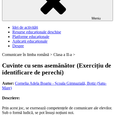
Meniu
Idei de activități
Resurse educaționale deschise
Platforme educaționale
Aplicații educaționale
Despre
Comunicare în limba română >
Clasa a II-a >
Cuvinte cu sens asemănător (Exercițiu de
identificare de perechi)
Autor:
Cornelia Adela Boariu - Școala Gimnazială, Botiz (Satu-
Mare)
Descriere:
Prin acest joc, se exersează competențele de comunicare ale elevilor.
Sub o formă ludică, se pot însuși noțiuni noi.