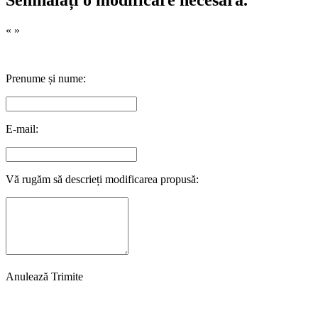
Semnalați o modificare necesară.
«
»
Prenume și nume:
E-mail:
Vă rugăm să descrieți modificarea propusă:
Anulează
Trimite