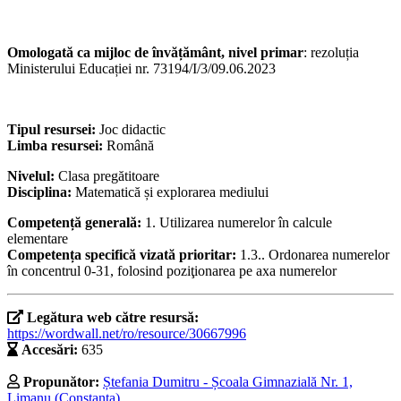
Omologată ca mijloc de învățământ, nivel primar
: rezoluția
Ministerului Educației nr. 73194/I/3/09.06.2023
Tipul resursei:
Joc didactic
Limba resursei:
Română
Nivelul:
Clasa pregătitoare
Disciplina:
Matematică și explorarea mediului
Competență generală:
1. Utilizarea numerelor în calcule
elementare
Competența specifică vizată prioritar:
1.3.. Ordonarea numerelor
în concentrul 0-31, folosind poziţionarea pe axa numerelor
Legătura web către resursă:
https://wordwall.net/ro/resource/30667996
Accesări:
635
Propunător:
Ștefania Dumitru - Școala Gimnazială Nr. 1,
Limanu (Constanţa)