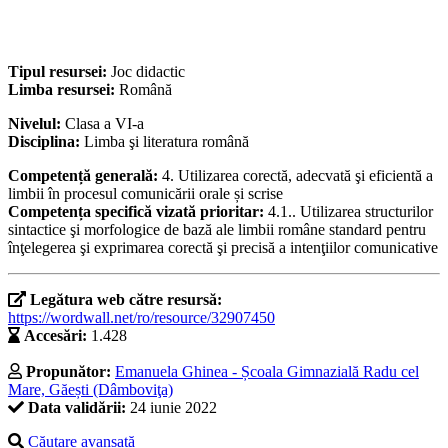
Tipul resursei:
Joc didactic
Limba resursei:
Română
Nivelul:
Clasa a VI-a
Disciplina:
Limba şi literatura română
Competență generală:
4. Utilizarea corectă, adecvată şi eficientă a
limbii în procesul comunicării orale și scrise
Competența specifică vizată prioritar:
4.1.. Utilizarea structurilor
sintactice şi morfologice de bază ale limbii române standard pentru
înţelegerea şi exprimarea corectă şi precisă a intenţiilor comunicative
Legătura web către resursă:
https://wordwall.net/ro/resource/32907450
Accesări:
1.428
Propunător:
Emanuela Ghinea - Școala Gimnazială Radu cel
Mare, Găești (Dâmboviţa)
Data validării:
24 iunie 2022
Căutare avansată