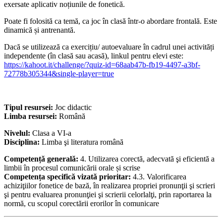
exersate aplicativ noțiunile de fonetică.
Poate fi folosită ca temă, ca joc în clasă într-o abordare frontală. Este
dinamică și antrenantă.
Dacă se utilizează ca exercițiu/ autoevaluare în cadrul unei activități
independente (în clasă sau acasă), linkul pentru elevi este:
https://kahoot.it/challenge/?quiz-id=68aab47b-fb19-4497-a3bf-
72778b305344&single-player=true
Tipul resursei:
Joc didactic
Limba resursei:
Română
Nivelul:
Clasa a VI-a
Disciplina:
Limba şi literatura română
Competență generală:
4. Utilizarea corectă, adecvată şi eficientă a
limbii în procesul comunicării orale și scrise
Competența specifică vizată prioritar:
4.3. Valorificarea
achiziţiilor fonetice de bază, în realizarea propriei pronunţii şi scrieri
şi pentru evaluarea pronunţiei şi scrierii celorlalţi, prin raportarea la
normă, cu scopul corectării erorilor în comunicare