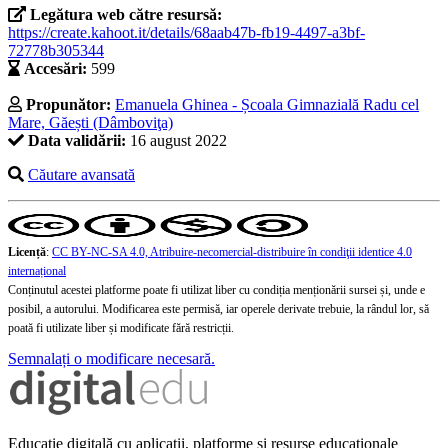
Legătura web către resursă:
https://create.kahoot.it/details/68aab47b-fb19-4497-a3bf-
72778b305344
Accesări:
599
Propunător:
Emanuela Ghinea - Școala Gimnazială Radu cel
Mare, Găești (Dâmboviţa)
Data validării:
16 august 2022
Căutare avansată
Licență
:
CC BY-NC-SA 4.0, Atribuire-necomercial-distribuire în condiţii identice 4.0
internațional
Conținutul acestei platforme poate fi utilizat liber cu condiția menționării sursei și, unde e
posibil, a autorului. Modificarea este permisă, iar operele derivate trebuie, la rândul lor, să
poată fi utilizate liber și modificate fără restricții.
Semnalați o modificare necesară.
Educație digitală cu aplicații, platforme și resurse educaționale