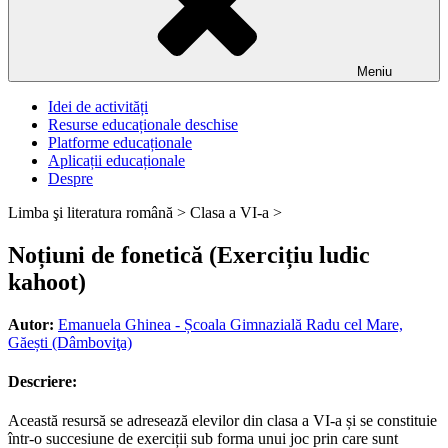
Meniu
Idei de activități
Resurse educaționale deschise
Platforme educaționale
Aplicații educaționale
Despre
Limba şi literatura română >
Clasa a VI-a >
Noțiuni de fonetică (Exercițiu ludic
kahoot)
Autor:
Emanuela Ghinea - Școala Gimnazială Radu cel Mare,
Găești (Dâmboviţa)
Descriere:
Această resursă se adresează elevilor din clasa a VI-a și se constituie
într-o succesiune de exerciții sub forma unui joc prin care sunt