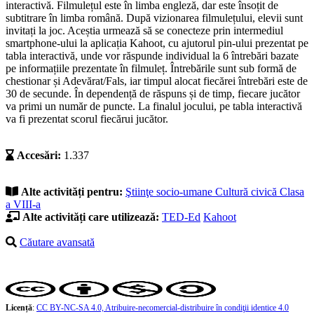
interactivă. Filmulețul este în limba engleză, dar este însoțit de
subtitrare în limba română. După vizionarea filmulețului, elevii sunt
invitați la joc. Aceștia urmează să se conecteze prin intermediul
smartphone-ului la aplicația Kahoot, cu ajutorul pin-ului prezentat pe
tabla interactivă, unde vor răspunde individual la 6 întrebări bazate
pe informațiile prezentate în filmuleț. Întrebările sunt sub formă de
chestionar și Adevărat/Fals, iar timpul alocat fiecărei întrebări este de
30 de secunde. În dependență de răspuns și de timp, fiecare jucător
va primi un număr de puncte. La finalul jocului, pe tabla interactivă
va fi prezentat scorul fiecărui jucător.
Accesări:
1.337
Alte activități pentru:
Ştiinţe socio-umane
Cultură civică
Clasa
a VIII-a
Alte activități care utilizează:
TED-Ed
Kahoot
Căutare avansată
Licență
:
CC BY-NC-SA 4.0, Atribuire-necomercial-distribuire în condiţii identice 4.0