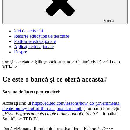
Meniu
Idei de activități
Resurse educaționale deschise
Platforme educaționale
Aplicații educaționale
Despre
Om şi societate >
Ştiinţe socio-umane >
Cultură civică >
Clasa a
VIII-a >
Ce este o bancă și ce oferă aceasta?
Sarcina de lucru pentru elevi:
Accesați link-ul
https://ed.ted.com/lessons/how-do-governments-
create-money-out-of-thin-air-jonathan-smith
și urmăriți filmulețul
„
How do governments create money out of thin air?
– Jonathan
Smith”, pe TED Ed.
După vizionarea filmulețului, rezolvați jocul Kahoot! „
De ce