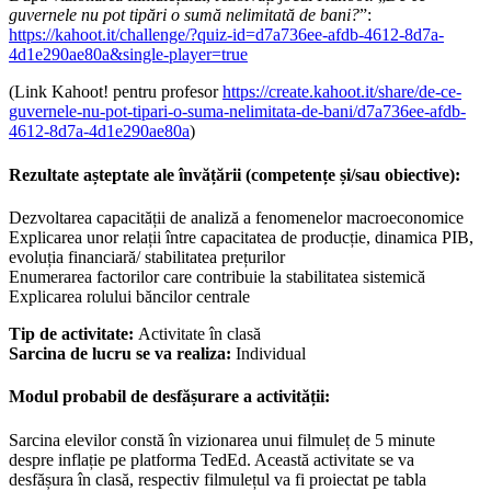
guvernele nu pot tipări o sumă nelimitată de bani?
”:
https://kahoot.it/challenge/?quiz-id=d7a736ee-afdb-4612-8d7a-
4d1e290ae80a&single-player=true
(Link Kahoot! pentru profesor
https://create.kahoot.it/share/de-ce-
guvernele-nu-pot-tipari-o-suma-nelimitata-de-bani/d7a736ee-afdb-
4612-8d7a-4d1e290ae80a
)
Rezultate așteptate ale învățării (competențe și/sau obiective):
Dezvoltarea capacității de analiză a fenomenelor macroeconomice
Explicarea unor relații între capacitatea de producție, dinamica PIB,
evoluția financiară/ stabilitatea prețurilor
Enumerarea factorilor care contribuie la stabilitatea sistemică
Explicarea rolului băncilor centrale
Tip de activitate:
Activitate în clasă
Sarcina de lucru se va realiza:
Individual
Modul probabil de desfășurare a activității:
Sarcina elevilor constă în vizionarea unui filmuleț de 5 minute
despre inflație pe platforma TedEd. Această activitate se va
desfășura în clasă, respectiv filmulețul va fi proiectat pe tabla