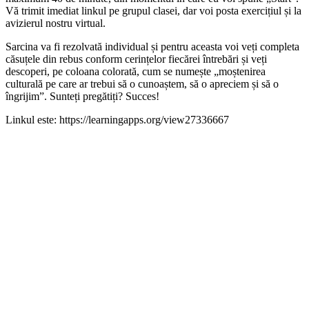
Vă trimit imediat linkul pe grupul clasei, dar voi posta exercițiul și la
avizierul nostru virtual.
Sarcina va fi rezolvată individual și pentru aceasta voi veți completa
căsuțele din rebus conform cerințelor fiecărei întrebări și veți
descoperi, pe coloana colorată, cum se numește „moștenirea
culturală pe care ar trebui să o cunoaștem, să o apreciem și să o
îngrijim”. Sunteți pregătiți? Succes!
Linkul este: https://learningapps.org/view27336667