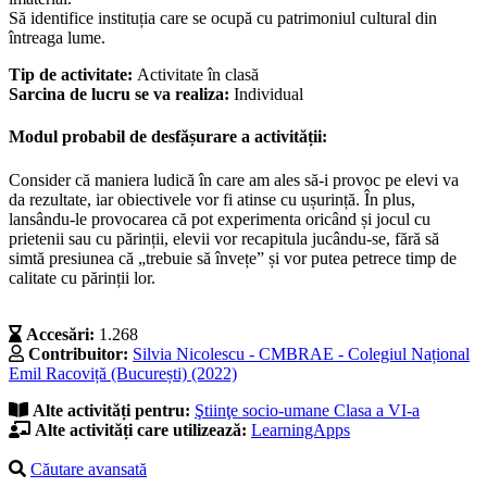
Să identifice instituția care se ocupă cu patrimoniul cultural din
întreaga lume.
Tip de activitate:
Activitate în clasă
Sarcina de lucru se va realiza:
Individual
Modul probabil de desfășurare a activității:
Consider că maniera ludică în care am ales să-i provoc pe elevi va
da rezultate, iar obiectivele vor fi atinse cu ușurință. În plus,
lansându-le provocarea că pot experimenta oricând și jocul cu
prietenii sau cu părinții, elevii vor recapitula jucându-se, fără să
simtă presiunea că „trebuie să învețe” și vor putea petrece timp de
calitate cu părinții lor.
Accesări:
1.268
Contribuitor:
Silvia Nicolescu - CMBRAE - Colegiul Național
Emil Racoviță (București) (2022)
Alte activități pentru:
Ştiinţe socio-umane
Clasa a VI-a
Alte activități care utilizează:
LearningApps
Căutare avansată