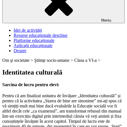
Meniu
Idei de activități
Resurse educaționale deschise
Platforme educaționale
Aplicații educaționale
Despre
Om şi societate >
Ştiinţe socio-umane >
Clasa a VI-a >
Identitatea culturală
Sarcina de lucru pentru elevi:
Pentru că am finalizat unitatea de învățare „Identitatea culturală” și
pentru că la activitatea „Starea de bine are sinonime” mi-ați spus că
vă simțiți mult mai bine dacă evaluările la Educație socială vor fi
altfel decât cele „ca examenul”, am transformat rebusul din manual
într-un exercițiu digital prin intermediul căruia vă veți aminti și fixa
cunoștințele învățate în acest capitol. Timpul de lucru este de
maximum 40 de minute, din momentul în care eu voi spune „Start”.