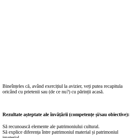
Bineînțeles că, având exercițiul la avizier, veți putea recapitula
oricând cu prietenii sau (de ce nu?) cu părinții acasă.
Rezultate așteptate ale învățării (competențe și/sau obiective):
Să recunoască elemente ale patrimoniului cultural.
Să explice diferența între patrimoniul material și patrimoniul
imaterial.