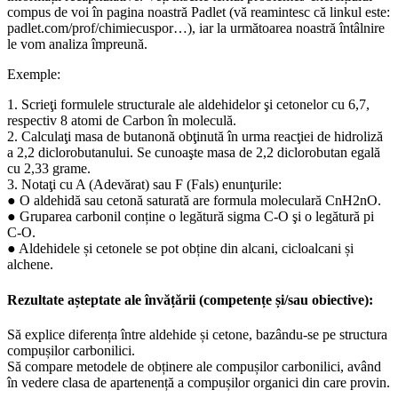
compus de voi în pagina noastră Padlet (vă reamintesc că linkul este:
padlet.com/prof/chimiecuspor…), iar la următoarea noastră întâlnire
le vom analiza împreună.
Exemple:
1. Scrieţi formulele structurale ale aldehidelor şi cetonelor cu 6,7,
respectiv 8 atomi de Carbon în moleculă.
2. Calculaţi masa de butanonă obţinută în urma reacţiei de hidroliză
a 2,2 diclorobutanului. Se cunoaşte masa de 2,2 diclorobutan egală
cu 2,33 grame.
3. Notaţi cu A (Adevărat) sau F (Fals) enunţurile:
● O aldehidă sau cetonă saturată are formula moleculară CnH2nO.
● Gruparea carbonil conține o legătură sigma C-O şi o legătură pi
C-O.
● Aldehidele și cetonele se pot obține din alcani, cicloalcani și
alchene.
Rezultate așteptate ale învățării (competențe și/sau obiective):
Să explice diferența între aldehide și cetone, bazându-se pe structura
compușilor carbonilici.
Să compare metodele de obținere ale compușilor carbonilici, având
în vedere clasa de apartenență a compușilor organici din care provin.