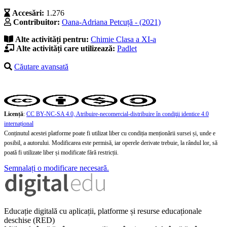
Accesări:
1.276
Contribuitor:
Oana-Adriana Petcuță - (2021)
Alte activități pentru:
Chimie
Clasa a XI-a
Alte activități care utilizează:
Padlet
Căutare avansată
Licență
:
CC BY-NC-SA 4.0, Atribuire-necomercial-distribuire în condiţii identice 4.0
internațional
Conținutul acestei platforme poate fi utilizat liber cu condiția menționării sursei și, unde e
posibil, a autorului. Modificarea este permisă, iar operele derivate trebuie, la rândul lor, să
poată fi utilizate liber și modificate fără restricții.
Semnalați o modificare necesară.
Educație digitală cu aplicații, platforme și resurse educaționale
deschise (RED)