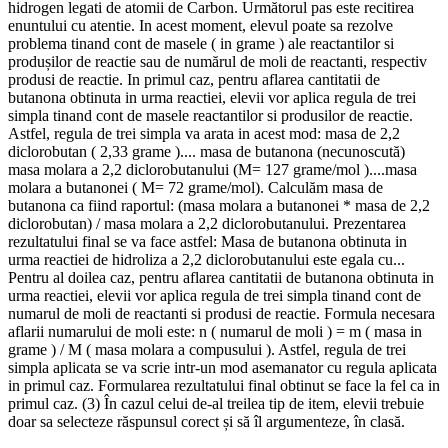
hidrogen legati de atomii de Carbon. Următorul pas este recitirea
enuntului cu atentie. In acest moment, elevul poate sa rezolve
problema tinand cont de masele ( in grame ) ale reactantilor si
produșilor de reactie sau de numărul de moli de reactanti, respectiv
produsi de reactie. In primul caz, pentru aflarea cantitatii de
butanona obtinuta in urma reactiei, elevii vor aplica regula de trei
simpla tinand cont de masele reactantilor si produsilor de reactie.
Astfel, regula de trei simpla va arata in acest mod: masa de 2,2
diclorobutan ( 2,33 grame ).... masa de butanona (necunoscută)
masa molara a 2,2 diclorobutanului (M= 127 grame/mol )....masa
molara a butanonei ( M= 72 grame/mol). Calculăm masa de
butanona ca fiind raportul: (masa molara a butanonei * masa de 2,2
diclorobutan) / masa molara a 2,2 diclorobutanului. Prezentarea
rezultatului final se va face astfel: Masa de butanona obtinuta in
urma reactiei de hidroliza a 2,2 diclorobutanului este egala cu...
Pentru al doilea caz, pentru aflarea cantitatii de butanona obtinuta in
urma reactiei, elevii vor aplica regula de trei simpla tinand cont de
numarul de moli de reactanti si produsi de reactie. Formula necesara
aflarii numarului de moli este: n ( numarul de moli ) = m ( masa in
grame ) / M ( masa molara a compusului ). Astfel, regula de trei
simpla aplicata se va scrie intr-un mod asemanator cu regula aplicata
in primul caz. Formularea rezultatului final obtinut se face la fel ca in
primul caz. (3) În cazul celui de-al treilea tip de item, elevii trebuie
doar sa selecteze răspunsul corect și să îl argumenteze, în clasă.