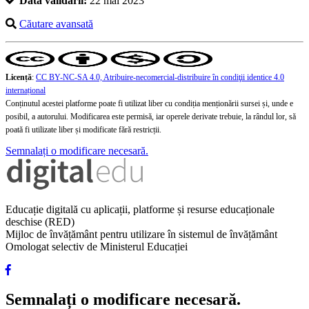
Data validării:
22 mai 2023
Căutare avansată
Licență
:
CC BY-NC-SA 4.0, Atribuire-necomercial-distribuire în condiţii identice 4.0
internațional
Conținutul acestei platforme poate fi utilizat liber cu condiția menționării sursei și, unde e
posibil, a autorului. Modificarea este permisă, iar operele derivate trebuie, la rândul lor, să
poată fi utilizate liber și modificate fără restricții.
Semnalați o modificare necesară.
Educație digitală cu aplicații, platforme și resurse educaționale
deschise (RED)
Mijloc de învățământ pentru utilizare în sistemul de învățământ
Omologat selectiv de Ministerul Educației
Semnalați o modificare necesară.