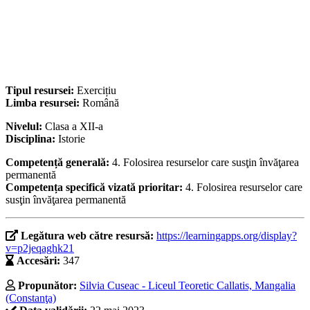
Tipul resursei:
Exercițiu
Limba resursei:
Română
Nivelul:
Clasa a XII-a
Disciplina:
Istorie
Competență generală:
4. Folosirea resurselor care susţin învăţarea
permanentă
Competența specifică vizată prioritar:
4. Folosirea resurselor care
susţin învăţarea permanentă
Legătura web către resursă:
https://learningapps.org/display?
v=p2jeqaghk21
Accesări:
347
Propunător:
Silvia Cuseac - Liceul Teoretic Callatis, Mangalia
(Constanţa)