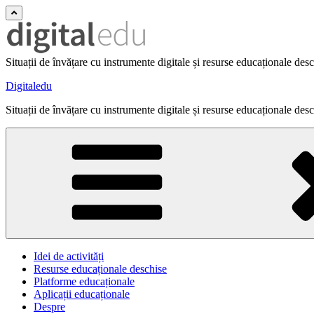
Situații de învățare cu instrumente digitale și resurse educaționale des
Digitaledu
Situații de învățare cu instrumente digitale și resurse educaționale des
Idei de activități
Resurse educaționale deschise
Platforme educaționale
Aplicații educaționale
Despre