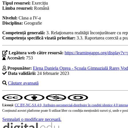
Tipul resursei:
Exercițiu
Limba resursei:
Română
Nivelul:
Clasa a IV-a
Disciplina:
Geografie
Competență generală:
3. Relaţionarea realităţii înconjurătoare cu re
Competența specifică vizată prioritar:
3.3. Raportarea corectă a poz
Legătura web către resursă:
https://learningapps.org/display?v
Accesări:
753
Propunător:
Elena Daniela Oprea - Școala Gimnazială Rareș Vodă
Data validării:
24 februarie 2023
Căutare avansată
Licență
:
CC BY-NC-SA 4.0, Atribuire-necomercial-distribuire în condiţii identice 4.0 interna
Conținutul acestei platforme poate fi utilizat liber cu condiția menționării sursei și, unde e posibi
Semnalați o modificare necesară.