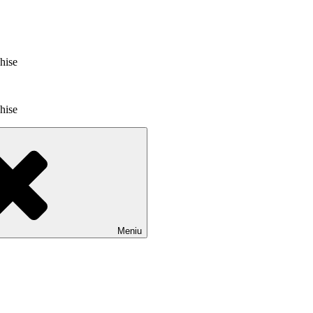
chise
chise
Meniu