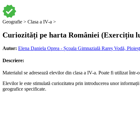
Geografie >
Clasa a IV-a >
Curiozități pe harta României (Exercițiu l
Autor:
Elena Daniela Oprea - Școala Gimnazială Rareș Vodă, Ploieșt
Descriere:
Materialul se adresează elevilor din clasa a IV-a. Poate fi utilizat într-
Elevilor le este stimulată curiozitatea prin introducerea unor informații 
geografice specificate.