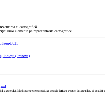
prezentarea ei cartografică
iţiei unor elemente pe reprezentările cartografice
=p3jgnpt3c21
, Ploiești (Prahova)
țional
l, a autorului. Modificarea este permisă, iar operele derivate trebuie, la rândul lor, să poată fi util