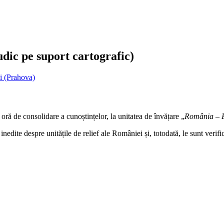
udic pe suport cartografic)
i (Prahova)
o oră de consolidare a cunoștințelor, la unitatea de învățare „
România – E
inedite despre unitățile de relief ale României și, totodată, le sunt verif