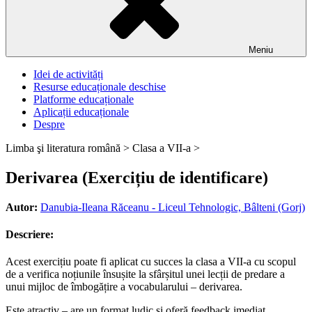
Meniu
Idei de activități
Resurse educaționale deschise
Platforme educaționale
Aplicații educaționale
Despre
Limba şi literatura română >
Clasa a VII-a >
Derivarea (Exercițiu de identificare)
Autor:
Danubia-Ileana Răceanu - Liceul Tehnologic, Bâlteni (Gorj)
Descriere:
Acest exercițiu poate fi aplicat cu succes la clasa a VII-a cu scopul
de a verifica noțiunile însușite la sfârșitul unei lecții de predare a
unui mijloc de îmbogățire a vocabularului – derivarea.
Este atractiv – are un format ludic și oferă feedback imediat.