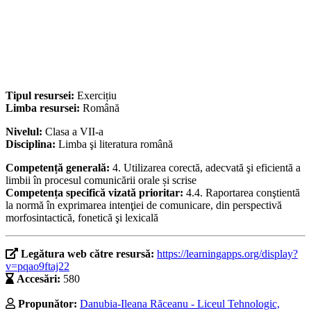
Tipul resursei:
Exercițiu
Limba resursei:
Română
Nivelul:
Clasa a VII-a
Disciplina:
Limba şi literatura română
Competență generală:
4. Utilizarea corectă, adecvată şi eficientă a
limbii în procesul comunicării orale și scrise
Competența specifică vizată prioritar:
4.4. Raportarea conştientă
la normă în exprimarea intenţiei de comunicare, din perspectivă
morfosintactică, fonetică şi lexicală
Legătura web către resursă:
https://learningapps.org/display?
v=pqao9ftaj22
Accesări:
580
Propunător:
Danubia-Ileana Răceanu - Liceul Tehnologic,