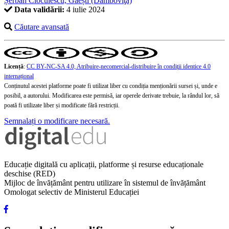
Șerban Cioculescu, Găești (Dâmboviţa)
Data validării:
4 iulie 2024
Căutare avansată
Licență
:
CC BY-NC-SA 4.0, Atribuire-necomercial-distribuire în condiţii identice 4.0
internațional
Conținutul acestei platforme poate fi utilizat liber cu condiția menționării sursei și, unde e
posibil, a autorului. Modificarea este permisă, iar operele derivate trebuie, la rândul lor, să
poată fi utilizate liber și modificate fără restricții.
Semnalați o modificare necesară.
Educație digitală cu aplicații, platforme și resurse educaționale
deschise (RED)
Mijloc de învățământ pentru utilizare în sistemul de învățământ
Omologat selectiv de Ministerul Educației