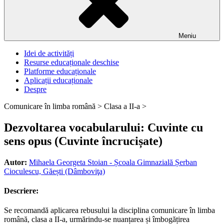
Meniu
Idei de activități
Resurse educaționale deschise
Platforme educaționale
Aplicații educaționale
Despre
Comunicare în limba română >
Clasa a II-a >
Dezvoltarea vocabularului: Cuvinte cu
sens opus (Cuvinte încrucișate)
Autor:
Mihaela Georgeta Stoian - Școala Gimnazială Șerban
Cioculescu, Găești (Dâmboviţa)
Descriere:
Se recomandă aplicarea rebusului la disciplina comunicare în limba
română, clasa a II-a, urmărindu-se nuanțarea și îmbogățirea