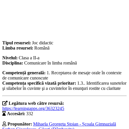
Tipul resursei:
Joc didactic
Limba resursei:
Română
Nivelul:
Clasa a II-a
Disciplina:
Comunicare în limba română
Competență generală:
1. Receptarea de mesaje orale în contexte
de comunicare cunoscute
Competența specifică vizată prioritar:
1.3.. Identificarea sunetelor
şi silabelor în cuvinte şi a cuvintelor în enunţuri rostite cu claritate
Legătura web către resursă:
https://learningapps.org/36323245
Accesări:
332
Propunător:
Mihaela Georgeta Stoian - Școala Gimnazială