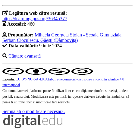
Legătura web către resursă:
https://learningapps.org/36345377
Accesări:
460
Propunător:
Mihaela Georgeta Stoian - Școala Gimnaziala
Șerban Cioculescu, Găești (Dâmboviţa)
Data validării:
9 iulie 2024
Căutare avansată
Licență
:
CC BY-NC-SA 4.0, Atribuire-necomercial-distribuire în condiţii identice 4.0
internațional
Conținutul acestei platforme poate fi utilizat liber cu condiția menționării sursei și, unde e
posibil, a autorului. Modificarea este permisă, iar operele derivate trebuie, la rândul lor, să
poată fi utilizate liber și modificate fără restricții.
Semnalați o modificare necesară.