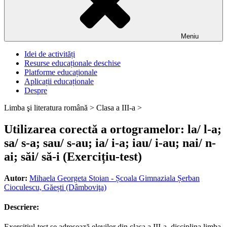
Meniu
Idei de activități
Resurse educaționale deschise
Platforme educaționale
Aplicații educaționale
Despre
Limba şi literatura română >
Clasa a III-a >
Utilizarea corectă a ortogramelor: la/ l-a;
sa/ s-a; sau/ s-au; ia/ i-a; iau/ i-au; nai/ n-
ai; săi/ să-i (Exercițiu-test)
Autor:
Mihaela Georgeta Stoian - Școala Gimnaziala Șerban
Cioculescu, Găești (Dâmboviţa)
Descriere:
Exercițiul-test se adresează elevilor din clasa a III-a, disciplina limba