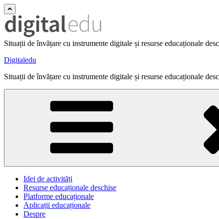
Situații de învățare cu instrumente digitale și resurse educaționale des
Digitaledu
Situații de învățare cu instrumente digitale și resurse educaționale des
Idei de activități
Resurse educaționale deschise
Platforme educaționale
Aplicații educaționale
Despre