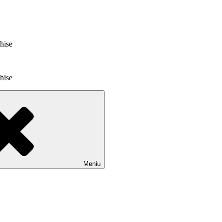
chise
chise
Meniu