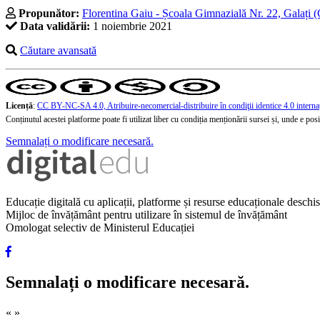
Propunător:
Florentina Gaiu - Școala Gimnazială Nr. 22, Galați (
Data validării:
1 noiembrie 2021
Căutare avansată
Licență
:
CC BY-NC-SA 4.0, Atribuire-necomercial-distribuire în condiţii identice 4.0 interna
Conținutul acestei platforme poate fi utilizat liber cu condiția menționării sursei și, unde e posibi
Semnalați o modificare necesară.
Educație digitală cu aplicații, platforme și resurse educaționale desch
Mijloc de învățământ pentru utilizare în sistemul de învățământ
Omologat selectiv de Ministerul Educației
Semnalați o modificare necesară.
«
»