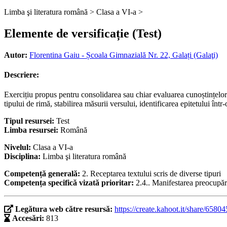
Limba şi literatura română >
Clasa a VI-a >
Elemente de versificație (Test)
Autor:
Florentina Gaiu - Școala Gimnazială Nr. 22, Galați (Galaţi)
Descriere:
Exercițiu propus pentru consolidarea sau chiar evaluarea cunoștințelor d
tipului de rimă, stabilirea măsurii versului, identificarea epitetului într
Tipul resursei:
Test
Limba resursei:
Română
Nivelul:
Clasa a VI-a
Disciplina:
Limba şi literatura română
Competență generală:
2. Receptarea textului scris de diverse tipuri
Competența specifică vizată prioritar:
2.4.. Manifestarea preocupării
Legătura web către resursă:
https://create.kahoot.it/share/6
Accesări:
813