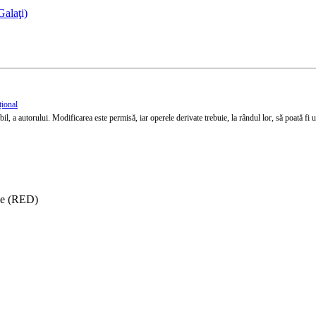
Galaţi)
țional
l, a autorului. Modificarea este permisă, iar operele derivate trebuie, la rândul lor, să poată fi util
ise (RED)