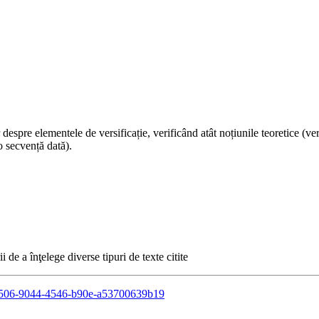
espre elementele de versificație, verificând atât noțiunile teoretice (ve
-o secvență dată).
 de a înţelege diverse tipuri de texte citite
5804506-9044-4546-b90e-a53700639b19