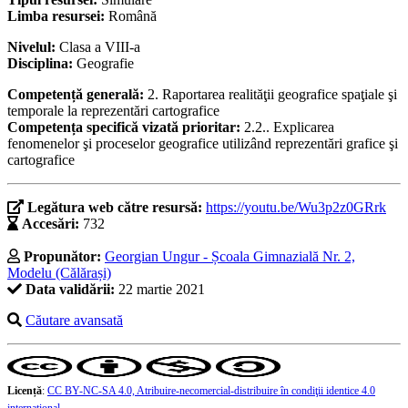
Limba resursei:
Română
Nivelul:
Clasa a VIII-a
Disciplina:
Geografie
Competență generală:
2. Raportarea realităţii geografice spaţiale şi
temporale la reprezentări cartografice
Competența specifică vizată prioritar:
2.2.. Explicarea
fenomenelor şi proceselor geografice utilizând reprezentări grafice şi
cartografice
Legătura web către resursă:
https://youtu.be/Wu3p2z0GRrk
Accesări:
732
Propunător:
Georgian Ungur - Școala Gimnazială Nr. 2,
Modelu (Călărași)
Data validării:
22 martie 2021
Căutare avansată
Licență
:
CC BY-NC-SA 4.0, Atribuire-necomercial-distribuire în condiţii identice 4.0