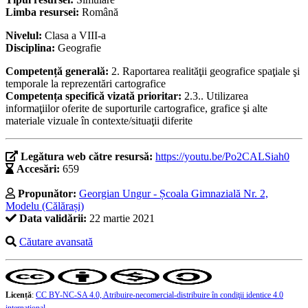
Limba resursei:
Română
Nivelul:
Clasa a VIII-a
Disciplina:
Geografie
Competență generală:
2. Raportarea realităţii geografice spaţiale şi
temporale la reprezentări cartografice
Competența specifică vizată prioritar:
2.3.. Utilizarea
informaţiilor oferite de suporturile cartografice, grafice şi alte
materiale vizuale în contexte/situaţii diferite
Legătura web către resursă:
https://youtu.be/Po2CALSiah0
Accesări:
659
Propunător:
Georgian Ungur - Școala Gimnazială Nr. 2,
Modelu (Călărași)
Data validării:
22 martie 2021
Căutare avansată
Licență
:
CC BY-NC-SA 4.0, Atribuire-necomercial-distribuire în condiţii identice 4.0