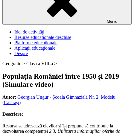
Meniu
Idei de activități
Resurse educaționale deschise
Platforme educaționale
Aplicații educaționale
Despre
Geografie >
Clasa a VIII-a >
Populația României între 1950 și 2019
(Simulare video)
Autor:
Georgian Ungur - Școala Gimnazială Nr. 2, Modelu
(Călărași)
Descriere:
Resursa se adresează elevilor și își propune să contribuie la
dezvoltarea competenței
2.3. Utilizarea informaţiilor oferite de