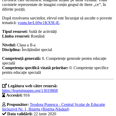
cuvintele reprezentate de imagini conțin grupul de litere „ce”, în
diferite poziții.
După rezolvarea sarcinilor, elevul este încurajat să asculte o poveste
tematică:
youtu.be/L69w1KX9LjE
.
Tipul resursei:
Suită de activități
Limba resursei:
Română
Nivelul:
Clasa a II-a
Disciplina:
Învățământ special
Competență generală:
0. Competențe generale pentru educație
specială
Competența specifică vizată prioritar:
0. Competențe specifice
pentru educație specială
Legătura web către resursă:
https://learningapps.org/13019868
Accesări:
916
Propunător:
Teodora Popescu - Centrul Școlar de Educație
Incluzivă Nr. 1, Bistrița (Bistriţa-Năsăud)
Data validării:
22 iunie 2020