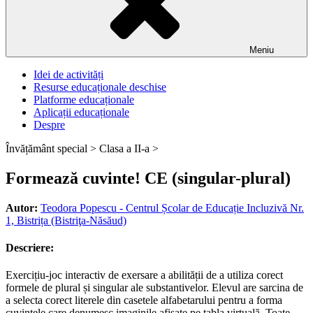
Meniu
Idei de activități
Resurse educaționale deschise
Platforme educaționale
Aplicații educaționale
Despre
Învățământ special >
Clasa a II-a >
Formează cuvinte! CE (singular-plural)
Autor:
Teodora Popescu - Centrul Școlar de Educație Incluzivă Nr.
1, Bistrița (Bistriţa-Năsăud)
Descriere:
Exercițiu-joc interactiv de exersare a abilității de a utiliza corect
formele de plural și singular ale substantivelor. Elevul are sarcina de
a selecta corect literele din casetele alfabetarului pentru a forma
cuvintele care denumesc imaginile afișate pe tabla virtuală. Toate