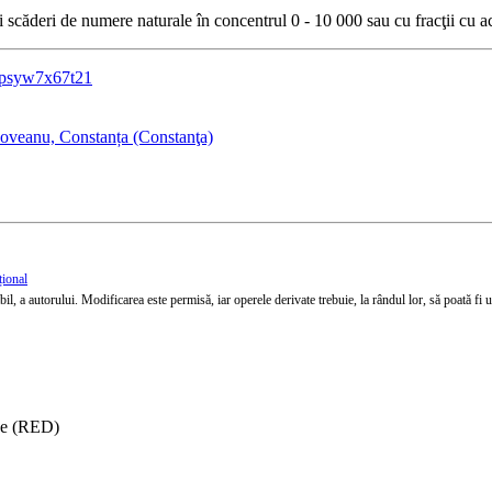
i scăderi de numere naturale în concentrul 0 - 10 000 sau cu fracţii cu a
v=psyw7x67t21
coveanu, Constanța (Constanţa)
țional
l, a autorului. Modificarea este permisă, iar operele derivate trebuie, la rândul lor, să poată fi util
ise (RED)