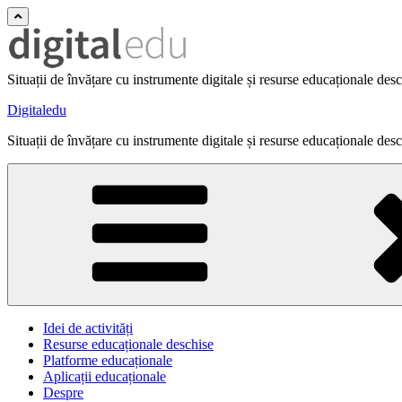
Situații de învățare cu instrumente digitale și resurse educaționale des
Digitaledu
Situații de învățare cu instrumente digitale și resurse educaționale des
Idei de activități
Resurse educaționale deschise
Platforme educaționale
Aplicații educaționale
Despre