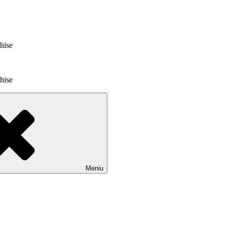
chise
chise
Meniu