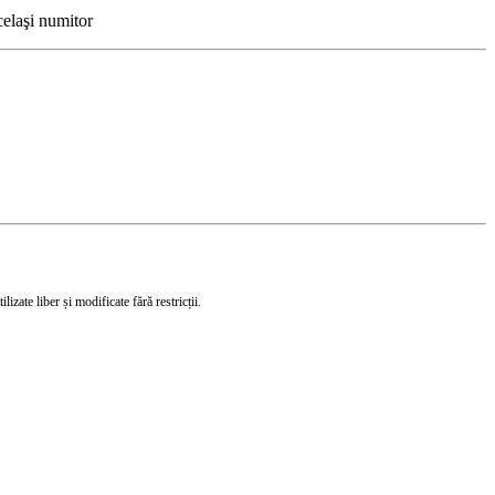
celaşi numitor
izate liber și modificate fără restricții.