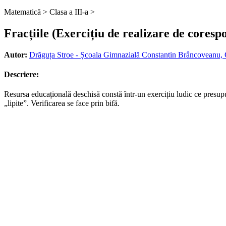
Matematică >
Clasa a III-a >
Fracțiile (Exercițiu de realizare de coresp
Autor:
Drăguța Stroe - Școala Gimnazială Constantin Brâncoveanu, 
Descriere:
Resursa educațională deschisă constă într-un exercițiu ludic ce presupu
„lipite”. Verificarea se face prin bifă.