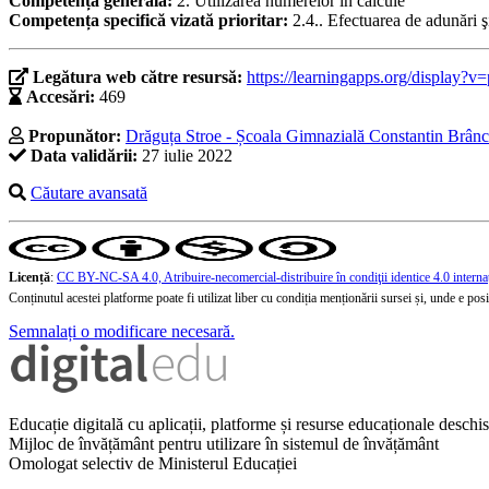
Competență generală:
2. Utilizarea numerelor în calcule
Competența specifică vizată prioritar:
2.4.. Efectuarea de adunări ş
Legătura web către resursă:
https://learningapps.org/display?
Accesări:
469
Propunător:
Drăguța Stroe - Școala Gimnazială Constantin Brân
Data validării:
27 iulie 2022
Căutare avansată
Licență
:
CC BY-NC-SA 4.0, Atribuire-necomercial-distribuire în condiţii identice 4.0 interna
Conținutul acestei platforme poate fi utilizat liber cu condiția menționării sursei și, unde e posibi
Semnalați o modificare necesară.
Educație digitală cu aplicații, platforme și resurse educaționale desch
Mijloc de învățământ pentru utilizare în sistemul de învățământ
Omologat selectiv de Ministerul Educației