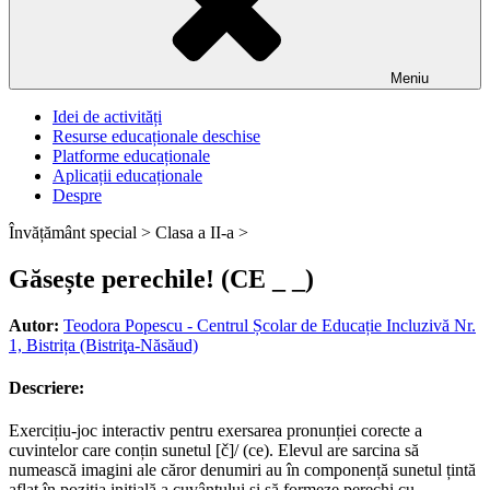
Meniu
Idei de activități
Resurse educaționale deschise
Platforme educaționale
Aplicații educaționale
Despre
Învățământ special >
Clasa a II-a >
Găsește perechile! (CE _ _)
Autor:
Teodora Popescu - Centrul Școlar de Educație Incluzivă Nr.
1, Bistrița (Bistriţa-Năsăud)
Descriere:
Exercițiu-joc interactiv pentru exersarea pronunției corecte a
cuvintelor care conțin sunetul [č]/ (ce). Elevul are sarcina să
numească imagini ale căror denumiri au în componență sunetul țintă
aflat în poziția inițială a cuvântului și să formeze perechi cu