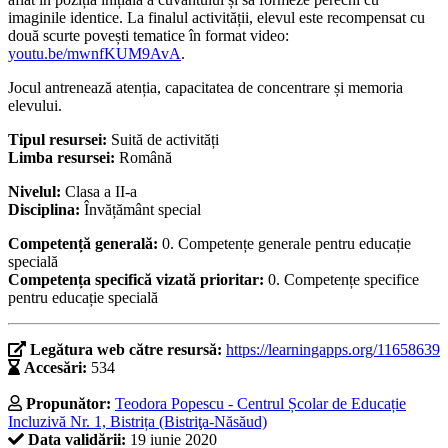
imaginile identice. La finalul activității, elevul este recompensat cu
două scurte povești tematice în format video:
youtu.be/mwnfKUM9AvA
.
Jocul antrenează atenția, capacitatea de concentrare și memoria
elevului.
Tipul resursei:
Suită de activități
Limba resursei:
Română
Nivelul:
Clasa a II-a
Disciplina:
Învățământ special
Competență generală:
0. Competențe generale pentru educație
specială
Competența specifică vizată prioritar:
0. Competențe specifice
pentru educație specială
Legătura web către resursă:
https://learningapps.org/11658639
Accesări:
534
Propunător:
Teodora Popescu - Centrul Școlar de Educație
Incluzivă Nr. 1, Bistrița (Bistriţa-Năsăud)
Data validării:
19 iunie 2020