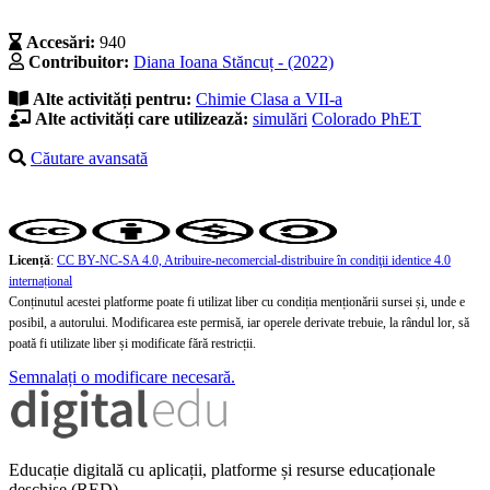
Accesări:
940
Contribuitor:
Diana Ioana Stăncuț - (2022)
Alte activități pentru:
Chimie
Clasa a VII-a
Alte activități care utilizează:
simulări
Colorado PhET
Căutare avansată
Licență
:
CC BY-NC-SA 4.0, Atribuire-necomercial-distribuire în condiţii identice 4.0
internațional
Conținutul acestei platforme poate fi utilizat liber cu condiția menționării sursei și, unde e
posibil, a autorului. Modificarea este permisă, iar operele derivate trebuie, la rândul lor, să
poată fi utilizate liber și modificate fără restricții.
Semnalați o modificare necesară.
Educație digitală cu aplicații, platforme și resurse educaționale
deschise (RED)