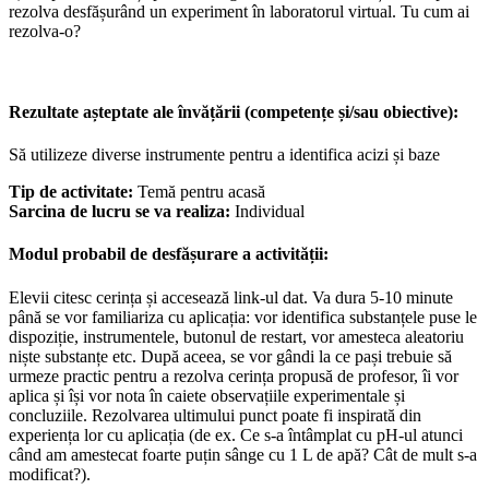
rezolva desfășurând un experiment în laboratorul virtual. Tu cum ai
rezolva-o?
Rezultate așteptate ale învățării (competențe și/sau obiective):
Să utilizeze diverse instrumente pentru a identifica acizi și baze
Tip de activitate:
Temă pentru acasă
Sarcina de lucru se va realiza:
Individual
Modul probabil de desfășurare a activității:
Elevii citesc cerința și accesează link-ul dat. Va dura 5-10 minute
până se vor familiariza cu aplicația: vor identifica substanțele puse le
dispoziție, instrumentele, butonul de restart, vor amesteca aleatoriu
niște substanțe etc. După aceea, se vor gândi la ce pași trebuie să
urmeze practic pentru a rezolva cerința propusă de profesor, îi vor
aplica și își vor nota în caiete observațiile experimentale și
concluziile. Rezolvarea ultimului punct poate fi inspirată din
experiența lor cu aplicația (de ex. Ce s-a întâmplat cu pH-ul atunci
când am amestecat foarte puțin sânge cu 1 L de apă? Cât de mult s-a
modificat?).