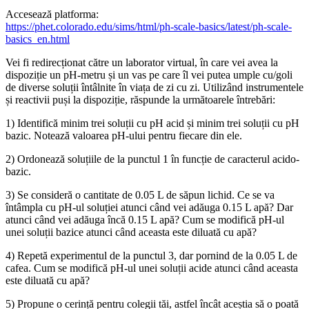
Accesează platforma:
https://phet.colorado.edu/sims/html/ph-scale-basics/latest/ph-scale-
basics_en.html
Vei fi redirecționat către un laborator virtual, în care vei avea la
dispoziție un pH-metru și un vas pe care îl vei putea umple cu/goli
de diverse soluții întâlnite în viața de zi cu zi. Utilizând instrumentele
și reactivii puși la dispoziție, răspunde la următoarele întrebări:
1) Identifică minim trei soluții cu pH acid și minim trei soluții cu pH
bazic. Notează valoarea pH-ului pentru fiecare din ele.
2) Ordonează soluțiile de la punctul 1 în funcție de caracterul acido-
bazic.
3) Se consideră o cantitate de 0.05 L de săpun lichid. Ce se va
întâmpla cu pH-ul soluției atunci când vei adăuga 0.15 L apă? Dar
atunci când vei adăuga încă 0.15 L apă? Cum se modifică pH-ul
unei soluții bazice atunci când aceasta este diluată cu apă?
4) Repetă experimentul de la punctul 3, dar pornind de la 0.05 L de
cafea. Cum se modifică pH-ul unei soluții acide atunci când aceasta
este diluată cu apă?
5) Propune o cerință pentru colegii tăi, astfel încât aceștia să o poată