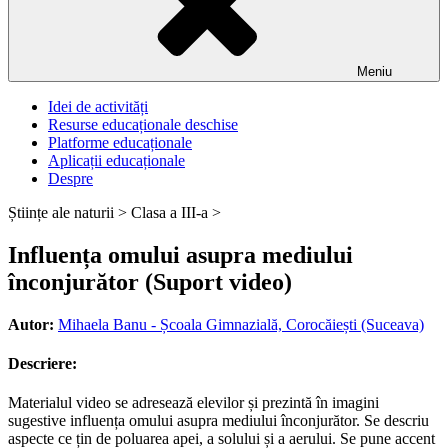
Meniu
Idei de activități
Resurse educaționale deschise
Platforme educaționale
Aplicații educaționale
Despre
Științe ale naturii >
Clasa a III-a >
Influența omului asupra mediului
înconjurător (Suport video)
Autor:
Mihaela Banu - Școala Gimnazială, Corocăiești (Suceava)
Descriere:
Materialul video se adresează elevilor și prezintă în imagini
sugestive influența omului asupra mediului înconjurător. Se descriu
aspecte ce țin de poluarea apei, a solului și a aerului. Se pune accent