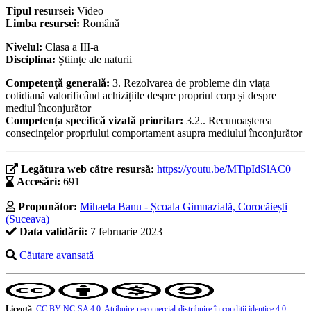
Tipul resursei:
Video
Limba resursei:
Română
Nivelul:
Clasa a III-a
Disciplina:
Științe ale naturii
Competență generală:
3. Rezolvarea de probleme din viața
cotidiană valorificând achizițiile despre propriul corp și despre
mediul înconjurător
Competența specifică vizată prioritar:
3.2.. Recunoașterea
consecințelor propriului comportament asupra mediului înconjurător
Legătura web către resursă:
https://youtu.be/MTipIdSlAC0
Accesări:
691
Propunător:
Mihaela Banu - Școala Gimnazială, Corocăiești
(Suceava)
Data validării:
7 februarie 2023
Căutare avansată
Licență
:
CC BY-NC-SA 4.0, Atribuire-necomercial-distribuire în condiţii identice 4.0