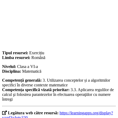
Tipul resursei:
Exercițiu
Limba resursei:
Română
Nivelul:
Clasa a VI-a
Disciplina:
Matematică
Competență generală:
3. Utilizarea conceptelor și a algoritmilor
specifici în diverse contexte matematice
Competența specifică vizată prioritar:
3.3. Aplicarea regulilor de
calcul şi folosirea parantezelor în efectuarea operaţiilor cu numere
întregi
Legătura web către resursă:
https://learningapps.org/display?
v=pf3z4uty320