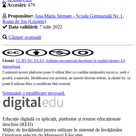
Accesări:
479
Propunător:
Ana-Maria Stemate - Școala Gimnazială Nr. 1,
Roata de Jos (Giurgiu)
Data validării:
7 iulie 2022
Căutare avansată
Licență
:
CC BY-NC-SA 4.0, Atribuire-necomercial-distribuire în condiţii identice 4.0
internațional
Conținutul acestei platforme poate fi utilizat liber cu condiția menționării sursei și, unde e
posibil, a autorului. Modificarea este permisă, iar operele derivate trebuie, la rândul lor, să
poată fi utilizate liber și modificate fără restricții.
Semnalați o modificare necesară.
Educație digitală cu aplicații, platforme și resurse educaționale
deschise (RED)
Mijloc de învățământ pentru utilizare în sistemul de învățământ
Omologat selectiv de Ministerul Educației