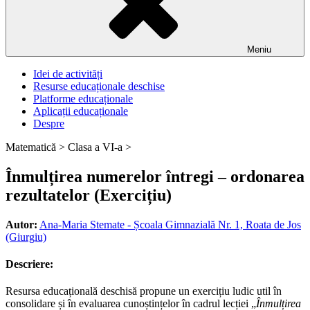
Meniu
Idei de activități
Resurse educaționale deschise
Platforme educaționale
Aplicații educaționale
Despre
Matematică >
Clasa a VI-a >
Înmulțirea numerelor întregi – ordonarea
rezultatelor (Exercițiu)
Autor:
Ana-Maria Stemate - Școala Gimnazială Nr. 1, Roata de Jos
(Giurgiu)
Descriere:
Resursa educațională deschisă propune un exercițiu ludic util în
consolidare și în evaluarea cunoștințelor în cadrul lecției „
Înmulțirea