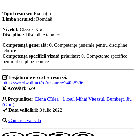
Tipul resursei:
Exercițiu
Limba resursei:
Română
Nivelul:
Clasa a X-a
Disciplina:
Discipline tehnice
Competență generală:
0. Competențe generale pentru discipline
tehnice
Competența specifică vizată prioritar:
0. Competențe specifice
pentru discipline tehnice
Legătura web către resursă:
https://wordwall.net/ro/resource/34038396
Accesări:
529
Propunător:
Elena Cîrlea - Liceul Mihai Viteazul, Bumbești-Jiu
(Gorj)
Data validării:
3 iulie 2022
Căutare avansată