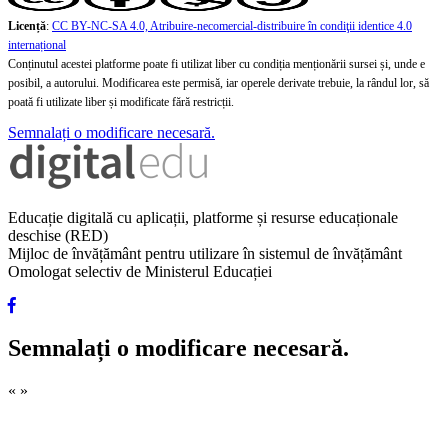
Licență
:
CC BY-NC-SA 4.0, Atribuire-necomercial-distribuire în condiţii identice 4.0
internațional
Conținutul acestei platforme poate fi utilizat liber cu condiția menționării sursei și, unde e
posibil, a autorului. Modificarea este permisă, iar operele derivate trebuie, la rândul lor, să
poată fi utilizate liber și modificate fără restricții.
Semnalați o modificare necesară.
Educație digitală cu aplicații, platforme și resurse educaționale
deschise (RED)
Mijloc de învățământ pentru utilizare în sistemul de învățământ
Omologat selectiv de Ministerul Educației
Semnalați o modificare necesară.
«
»