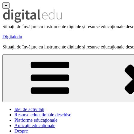
Situații de învățare cu instrumente digitale și resurse educaționale des
Digitaledu
Situații de învățare cu instrumente digitale și resurse educaționale des
Idei de activități
Resurse educaționale deschise
Platforme educaționale
Aplicații educaționale
Despre