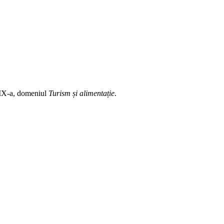
a IX-a, domeniul
Turism și alimentație
.