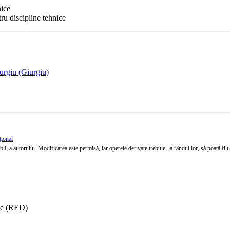
nice
ru discipline tehnice
urgiu (Giurgiu)
țional
l, a autorului. Modificarea este permisă, iar operele derivate trebuie, la rândul lor, să poată fi util
ise (RED)