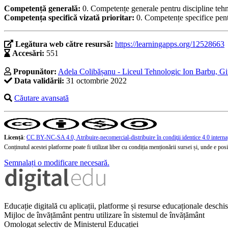
Competență generală:
0. Competențe generale pentru discipline teh
Competența specifică vizată prioritar:
0. Competențe specifice pent
Legătura web către resursă:
https://learningapps.org/12528663
Accesări:
551
Propunător:
Adela Colibășanu - Liceul Tehnologic Ion Barbu, Gi
Data validării:
31 octombrie 2022
Căutare avansată
Licență
:
CC BY-NC-SA 4.0, Atribuire-necomercial-distribuire în condiţii identice 4.0 interna
Conținutul acestei platforme poate fi utilizat liber cu condiția menționării sursei și, unde e posibi
Semnalați o modificare necesară.
Educație digitală cu aplicații, platforme și resurse educaționale desch
Mijloc de învățământ pentru utilizare în sistemul de învățământ
Omologat selectiv de Ministerul Educației