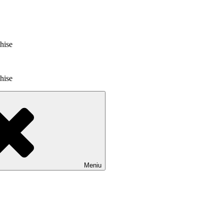
chise
chise
Meniu