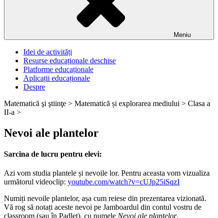
Meniu
Idei de activități
Resurse educaționale deschise
Platforme educaționale
Aplicații educaționale
Despre
Matematică şi ştiinţe >
Matematică și explorarea mediului >
Clasa a
II-a >
Nevoi ale plantelor
Sarcina de lucru pentru elevi:
Azi vom studia plantele și nevoile lor. Pentru aceasta vom vizualiza
următorul videoclip:
youtube.com/watch?v=cUJp25iSqzI
Numiți nevoile plantelor, așa cum reiese din prezentarea vizionată.
Vă rog să notați aceste nevoi pe Jamboardul din contul vostru de
classroom (sau în Padlet), cu numele
Nevoi ale plantelor
.