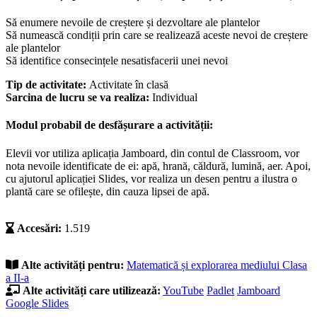
Să enumere nevoile de creștere și dezvoltare ale plantelor
Să numească condiții prin care se realizează aceste nevoi de creștere
ale plantelor
Să identifice consecințele nesatisfacerii unei nevoi
Tip de activitate:
Activitate în clasă
Sarcina de lucru se va realiza:
Individual
Modul probabil de desfășurare a activității:
Elevii vor utiliza aplicația Jamboard, din contul de Classroom, vor
nota nevoile identificate de ei: apă, hrană, căldură, lumină, aer. Apoi,
cu ajutorul aplicației Slides, vor realiza un desen pentru a ilustra o
plantă care se ofilește, din cauza lipsei de apă.
Accesări:
1.519
Alte activități pentru:
Matematică și explorarea mediului
Clasa
a II-a
Alte activități care utilizează:
YouTube
Padlet
Jamboard
Google Slides