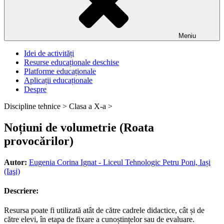
Meniu
Idei de activități
Resurse educaționale deschise
Platforme educaționale
Aplicații educaționale
Despre
Discipline tehnice >
Clasa a X-a >
Noțiuni de volumetrie (Roata
provocărilor)
Autor:
Eugenia Corina Ignat - Liceul Tehnologic Petru Poni, Iași
(Iaşi)
Descriere:
Resursa poate fi utilizată atât de către cadrele didactice, cât și de
către elevi, în etapa de fixare a cunoștințelor sau de evaluare.