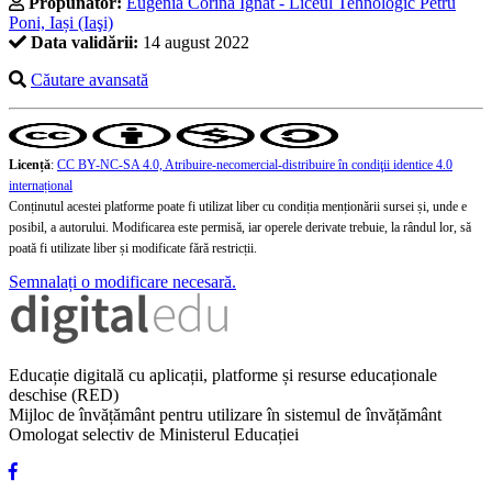
Propunător:
Eugenia Corina Ignat - Liceul Tehnologic Petru
Poni, Iași (Iaşi)
Data validării:
14 august 2022
Căutare avansată
Licență
:
CC BY-NC-SA 4.0, Atribuire-necomercial-distribuire în condiţii identice 4.0
internațional
Conținutul acestei platforme poate fi utilizat liber cu condiția menționării sursei și, unde e
posibil, a autorului. Modificarea este permisă, iar operele derivate trebuie, la rândul lor, să
poată fi utilizate liber și modificate fără restricții.
Semnalați o modificare necesară.
Educație digitală cu aplicații, platforme și resurse educaționale
deschise (RED)
Mijloc de învățământ pentru utilizare în sistemul de învățământ
Omologat selectiv de Ministerul Educației