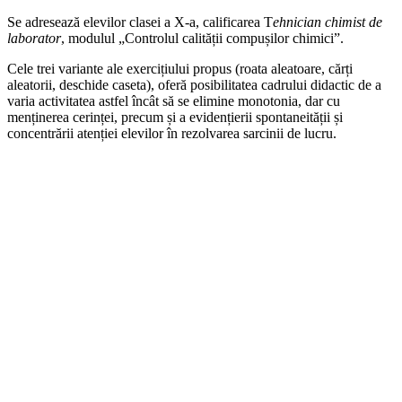
Se adresează elevilor clasei a X-a, calificarea T
ehnician chimist de
laborator
, modulul „Controlul calității compușilor chimici”.
Cele trei variante ale exercițiului propus (roata aleatoare, cărți
aleatorii, deschide caseta), oferă posibilitatea cadrului didactic de a
varia activitatea astfel încât să se elimine monotonia, dar cu
menținerea cerinței, precum și a evidențierii spontaneității și
concentrării atenției elevilor în rezolvarea sarcinii de lucru.